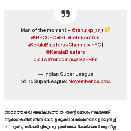
Man of the moment –
@rahulkp_r7_
!
#KBFCCFC
#ISL
#LetsFootball
#KeralaBlasters
#ChennaiyinFC
|
@KeralaBlasters
pic.twitter.com/64z16zERFs
— Indian Super League
(@IndSuperLeague)
November 24, 2024
നേരത്തെ ഒരു അഭിമുഖത്തിൽ, തന്റെ മോശം സമയത്ത്
ആരാധകരിൽ നിന്ന് നേരിട്ട രൂക്ഷ വിമർശനങ്ങളെക്കുറിച്ച്
രാഹുൽ പ്രതികരിച്ചിരുന്നു. ഇത് അംഗീകരിക്കാൻ ആകില്ല