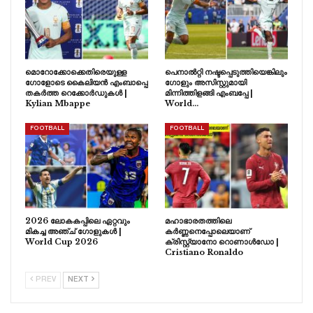
മൊറോക്കോക്കെതിരെയുള്ള
പെനാൽറ്റി നഷ്ടപ്പെടുത്തിയെങ്കിലും
ഗോളോടെ കൈലിയൻ എംബാപ്പെ
ഗോളും അസിസ്റ്റുമായി
തകർത്ത റെക്കോർഡുകൾ |
മിന്നിത്തിളങ്ങി എംബപ്പേ |
Kylian Mbappe
World…
FOOTBALL
FOOTBALL
2026 ലോകകപ്പിലെ ഏറ്റവും
മഹാഭാരതത്തിലെ
മികച്ച അഞ്ച് ഗോളുകൾ |
കർണ്ണനെപ്പോലെയാണ്
World Cup 2026
ക്രിസ്റ്റ്യാനോ റൊണാൾഡോ |
Cristiano Ronaldo
PREV
NEXT