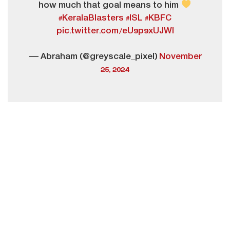
how much that goal means to him
#KeralaBlasters
#ISL
#KBFC
pic.twitter.com/eU9p9xUJWl
— Abraham (@greyscale_pixel)
November
25, 2024