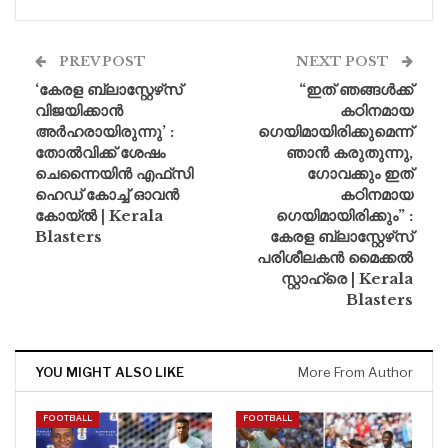
PREV POST
NEXT POST
‘കേരള ബ്ലാസ്റ്റേഴ്‌സ്
“ഇത് ഞങ്ങൾക്ക്
വിജയിക്കാൻ
കഠിനമായ
അർഹരായിരുന്നു’ :
ഗെയിമായിരിക്കുമെന്ന്
തോൽവിക്ക് ശേഷം
ഞാൻ കരുതുന്നു,
ചെന്നൈയിൻ എഫ്‌സി
ഗോവക്കും ഇത്
ഹെഡ് കോച്ച് ഓവൻ
കഠിനമായ
കോയ്ൽ | Kerala
ഗെയിമായിരിക്കും” :
Blasters
കേരള ബ്ലാസ്റ്റേഴ്‌സ്
പരിശീലകൻ മൈക്കൽ
സ്റ്റാഹ്രെ | Kerala
Blasters
YOU MIGHT ALSO LIKE
More From Author
FOOTBALL
FOOTBALL