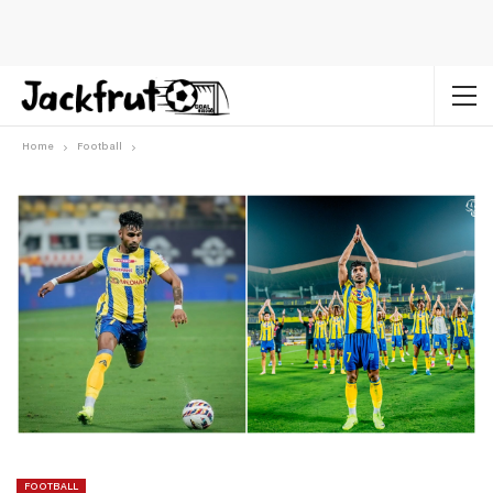
Home
Football
FOOTBALL