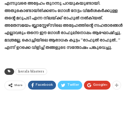
എന്നുവരെ അദ്ദേഹം തുറന്നു പറയുകയുണ്ടായി.
അതുകൊണ്ടായിരിക്കണം ഗോൾ നേട്ടം വിമർശകർക്കുള്ള
തന്റെ മറുപടി എന്ന നിലയ്ക്ക് രാഹുൽ നൽകിയത്.
അതേസമയം ബ്ലാസ്റ്റേഴ്സിലെ അദ്ദേഹത്തിന്റെ സഹതാരങ്ങൾ
എല്ലാവരും തന്നെ ഈ ഗോൾ രാഹുലിനൊപ്പം ആഘോഷിച്ചു.
മാത്രമല്ല, കൊച്ചിയിലെ ആരാധക കൂട്ടം “രാഹുൽ രാഹുൽ.. “
എന്ന് ഉറക്കെ വിളിച്ച് തങ്ങളുടെ സന്തോഷം പങ്കുവെച്ചു.
kerala blasters
Facebook
Twitter
Google+
Share