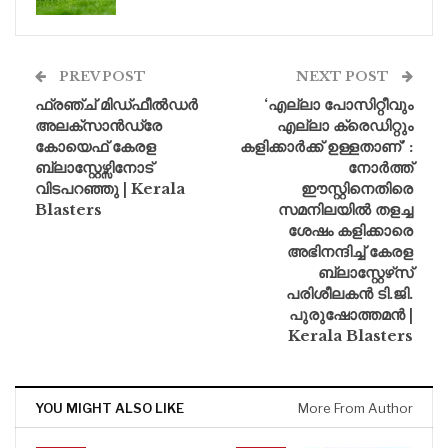
PREV POST
NEXT POST
ഫ്രഞ്ച് മിഡ്ഫീൽഡർ
‘എല്ലാ പോസിറ്റീവും
അലക്‌സാൻഡ്രേ
എല്ലാ ക്രെഡിറ്റും
കോയെഫ് കേരള
കളിക്കാർക്ക് ഉള്ളതാണ്’ :
ബ്ലാസ്റ്റേഴ്സിനോട്
നോർത്ത്
വിടപറഞ്ഞു | Kerala
ഈസ്റ്റിനെതിരെ
Blasters
സമനിലയിൽ തളച്ച
ശേഷം കളിക്കാരെ
അഭിനന്ദിച്ച് കേരള
ബ്ലാസ്റ്റേഴ്‌സ്
പരിശീലകൻ ടി.ജി.
പുരുഷോത്തമൻ |
Kerala Blasters
YOU MIGHT ALSO LIKE
More From Author