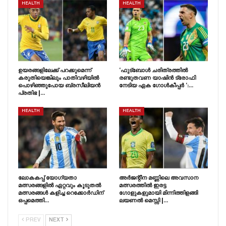
HEALTH
HEALTH
ഉയരങ്ങളിലേക്ക് പറക്കുമെന്ന്
‘ഫുട്ബോൾ ചരിത്രത്തിൽ
കരുതിയെങ്കിലും പാതിവഴിയിൽ
രണ്ടുതവണ യാഷിൻ ട്രോഫി
പൊഴിഞ്ഞുപോയ ബ്രസീലിയൻ
നേടിയ ഏക ഗോൾകീപ്പർ ‘:…
പ്രതിഭ |…
HEALTH
HEALTH
ലോകകപ്പ് യോഗ്യതാ
അർജന്റീന മണ്ണിലെ അവസാന
മത്സരങ്ങളിൽ ഏറ്റവും കൂടുതൽ
മത്സരത്തിൽ ഇരട്ട
മത്സരങ്ങൾ കളിച്ച റെക്കോർഡിന്
ഗോളുകളുമായി മിന്നിത്തിളങ്ങി
ഒപ്പമെത്തി…
ലയണൽ മെസ്സി |…
PREV
NEXT