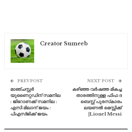
Creator Sumeeb
PREV POST
NEXT POST
മാഞ്ചസ്റ്റർ
കഴിഞ്ഞ വര്‍ഷത്ത മികച്ച
യുണൈറ്റഡിന് സമനില
താരത്തിനുള്ള ഫിഫ ദ
: ജിറോണക്ക് സമനില :
ബെസ്റ്റ് പുരസ്‌കാരം
എസി മിലാന് ജയം :
ലയണൽ മെസ്സിക്ക്
പിഎസ്ജിക്ക് ജയം
|Lionel Messi