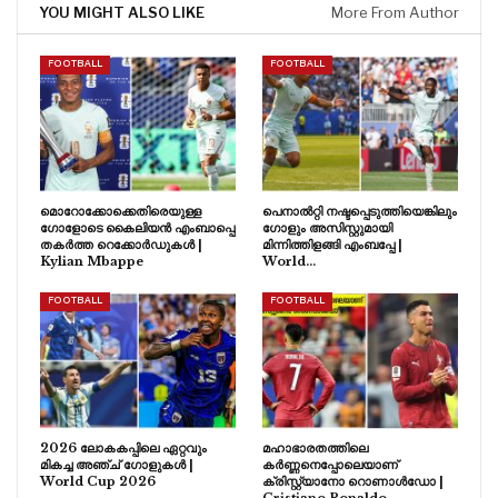
YOU MIGHT ALSO LIKE
More From Author
FOOTBALL
FOOTBALL
മൊറോക്കോക്കെതിരെയുള്ള
പെനാൽറ്റി നഷ്ടപ്പെടുത്തിയെങ്കിലും
ഗോളോടെ കൈലിയൻ എംബാപ്പെ
ഗോളും അസിസ്റ്റുമായി
തകർത്ത റെക്കോർഡുകൾ |
മിന്നിത്തിളങ്ങി എംബപ്പേ |
Kylian Mbappe
World…
FOOTBALL
FOOTBALL
2026 ലോകകപ്പിലെ ഏറ്റവും
മഹാഭാരതത്തിലെ
മികച്ച അഞ്ച് ഗോളുകൾ |
കർണ്ണനെപ്പോലെയാണ്
World Cup 2026
ക്രിസ്റ്റ്യാനോ റൊണാൾഡോ |
Cristiano Ronaldo