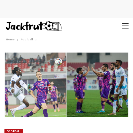
Home
Football
FOOTBALL