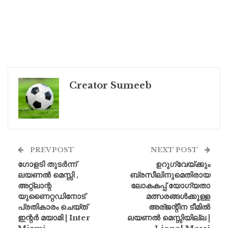
Creator Sumeeb
PREV POST
NEXT POST
ഗോളടി തുടർന്ന്
ഉറുഗ്വേയ്ക്കും
ലയണൽ മെസ്സി ,
ബ്രസീലിനുമെതിരായ
അറ്റ്ലാന്റ
ലോകകപ്പ് യോഗ്യതാ
യുണൈറ്റഡിനോട്
മത്സരങ്ങൾക്കുള്ള
പ്രതികാരം ചെയ്ത്
അര്ജന്റീന ടീമിൽ
ഇന്റർ മയാമി | Inter
ലയണൽ മെസ്സിയില്ല |