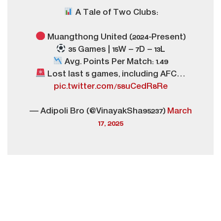
A Tale of Two Clubs:
Muangthong United (2024-Present)
35 Games | 15W – 7D – 13L
Avg. Points Per Match: 1.49
Lost last 5 games, including AFC…
pic.twitter.com/58uCedR8Re
— Adipoli Bro (@VinayakSha95237)
March
17, 2025