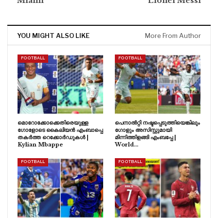
Miami
Lionel Messi
YOU MIGHT ALSO LIKE
More From Author
FOOTBALL
FOOTBALL
മൊറോക്കോക്കെതിരെയുള്ള
പെനാൽറ്റി നഷ്ടപ്പെടുത്തിയെങ്കിലും
ഗോളോടെ കൈലിയൻ എംബാപ്പെ
ഗോളും അസിസ്റ്റുമായി
തകർത്ത റെക്കോർഡുകൾ |
മിന്നിത്തിളങ്ങി എംബപ്പേ |
Kylian Mbappe
World…
FOOTBALL
FOOTBALL