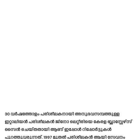
30 വർഷത്തോളം പരിശീലകനായി അനുഭവസമ്പത്തുള്ള
ഇറ്റാലിയൻ പരിശീലകൻ ജിനോ ലെറ്റീരിയെ കേരള ബ്ലാസ്റ്റേഴ്സ്
സൈൻ ചെയ്തതായി ആണ് ഇപ്പോൾ റിപ്പോർട്ടുകൾ
പുറത്തുവരുന്നത്. 1997 മുതൽ പരിശീലകൻ ആയി സേവനം