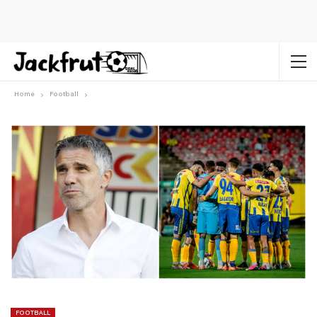
Home
Football
FOOTBALL