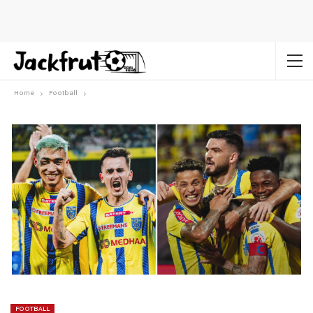
Home
Football
FOOTBALL