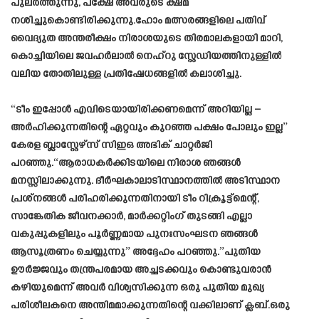
പുലർത്തുന്നു, പക്ഷേ അവരുടെ ക്ഷമ
നശിച്ചുകൊണ്ടിരിക്കുന്നു.ഹോം മത്സരങ്ങളിലെ പതിവ്
വൈദ്യുത അന്തരീക്ഷം നിരാശയുടെ തിരമാലകളായി മാറി,
കൊച്ചിയിലെ ജവഹർലാൽ നെഹ്‌റു സ്റ്റേഡിയത്തിനുള്ളിൽ
വലിയ തോതിലുള്ള പ്രതിഷേധങ്ങളിൽ കലാശിച്ചു.
“ടീം ഇപ്പോൾ എവിടെയായിരിക്കണമെന്ന് അറിയില്ല –
അർഹിക്കുന്നതിന്റെ ഏറ്റവും കുറഞ്ഞ പക്ഷം പോലും ഇല്ല”
കേരള ബ്ലാസ്റ്റേഴ്‌സ് സിഇഒ അഭിക് ചാറ്റർജി
പറഞ്ഞു.“ആരാധകർക്കിടയിലെ നിരാശ ഞങ്ങൾ
മനസ്സിലാക്കുന്നു. ദീർഘകാലാടിസ്ഥാനത്തിൽ അടിസ്ഥാന
പ്രശ്‌നങ്ങൾ പരിഹരിക്കുന്നതിനായി ടീം റിക്രൂട്ട്‌മെന്റ്,
സാങ്കേതിക ജീവനക്കാർ, മാർക്കറ്റിംഗ് തുടങ്ങി എല്ലാ
വകുപ്പുകളിലും പൂർണ്ണമായ പുനഃസംഘടന ഞങ്ങൾ
ആസൂത്രണം ചെയ്യുന്നു” അദ്ദേഹം പറഞ്ഞു.”പുതിയ
ഊർജ്ജവും തന്ത്രപരമായ അച്ചടക്കവും കൊണ്ടുവരാൻ
കഴിയുമെന്ന് അവർ വിശ്വസിക്കുന്ന ഒരു പുതിയ മുഖ്യ
പരിശീലകനെ അന്തിമമാക്കുന്നതിന്റെ വക്കിലാണ് ക്ലബ്.ഒരു