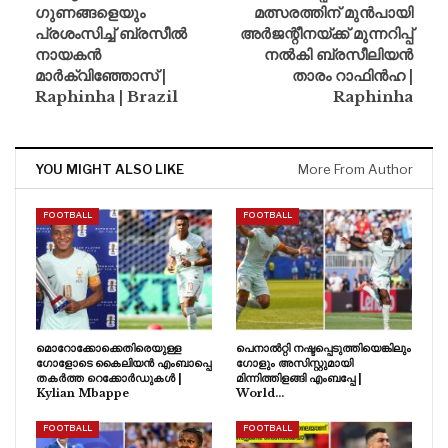
ഗുണങ്ങളെയും
മത്സരത്തിന് മുൻപായി
പ്രശംസിച്ച് ബ്രസീൽ
അർജന്റീനയ്‌ക്ക് മുന്നറിപ്പ്
നായകൻ
നൽകി ബ്രസീലിയൻ
മാർക്വിഞ്ഞോസ് |
താരം റാഫിൻഹ |
Raphinha | Brazil
Raphinha
YOU MIGHT ALSO LIKE
More From Author
FOOTBALL
FOOTBALL
മൊറോക്കോക്കെതിരെയുള്ള
പെനാൽറ്റി നഷ്ടപ്പെടുത്തിയെങ്കിലും
ഗോളോടെ കൈലിയൻ എംബാപ്പെ
ഗോളും അസിസ്റ്റുമായി
തകർത്ത റെക്കോർഡുകൾ |
മിന്നിത്തിളങ്ങി എംബപ്പേ |
Kylian Mbappe
World…
FOOTBALL
FOOTBALL