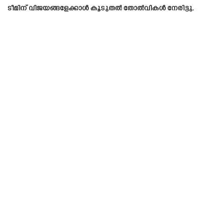
ടീമിന് വിജയങ്ങളേക്കാൾ കൂടുതൽ തോൽവികൾ നേരിട്ടു.