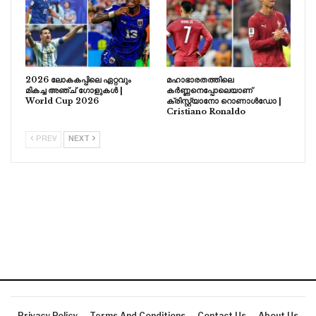
2026 ലോകകപ്പിലെ ഏറ്റവും
മഹാഭാരതത്തിലെ
മികച്ച അഞ്ച് ഗോളുകൾ |
കർണ്ണനെപ്പോലെയാണ്
World Cup 2026
ക്രിസ്റ്റ്യാനോ റൊണാൾഡോ |
Cristiano Ronaldo
PREV
NEXT
Privacy Policy
Terms And Conditions
Contact Us
About Us