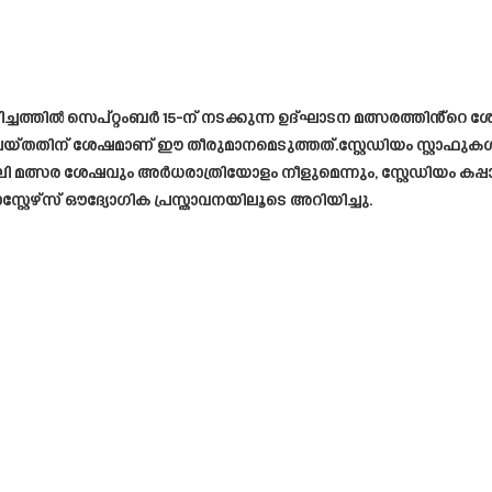
ിൽ സെപ്റ്റംബർ 15-ന് നടക്കുന്ന ഉദ്ഘാടന മത്സരത്തിൻ്റെ ശേഷ
െയ്തതിന് ശേഷമാണ് ഈ തീരുമാനമെടുത്തത്.സ്റ്റേഡിയം സ്റ്റാഫുകള്
ോലി മത്സര ശേഷവും അര്‍ധരാത്രിയോളം നീളുമെന്നും, സ്റ്റേഡിയം ക
്റ്റേഴ്‌സ് ഔദ്യോഗിക പ്രസ്താവനയിലൂടെ അറിയിച്ചു.