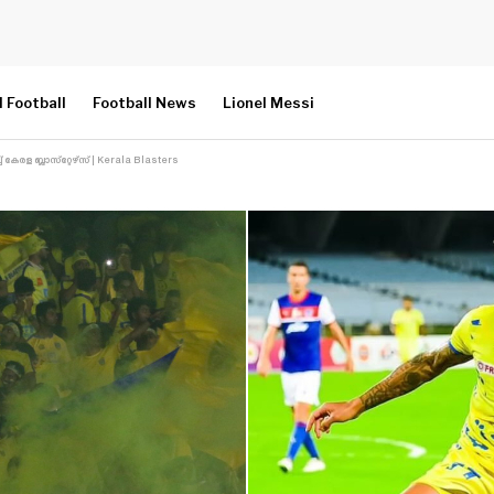
l Football
Football News
Lionel Messi
രള ബ്ലാസ്‌റ്റേഴ്‌സ് | Kerala Blasters