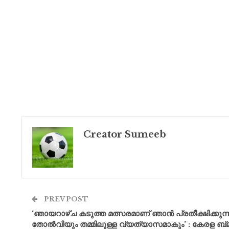
Creator Sumeeb
PREV POST
‘ഞായറാഴ്‌ച കടുത്ത മത്സരമാണ് ഞാൻ പ്രതീക്ഷിക്ക
തോൽവിയും തമ്മിലുള്ള വ്യത്യാസമാകും’ : കേരള ബ്ലാസ