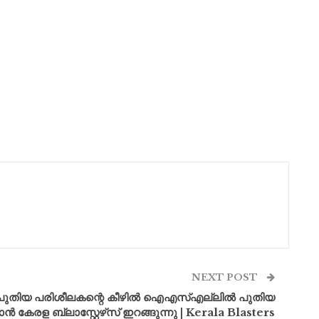
NEXT POST
: പുതിയ പരിശീലകന്റെ കീഴിൽ ഐഎസ്എല്ലിൽ പുതിയ
കേരള ബ്ലാസ്റ്റേഴ്‌സ് ഇറങ്ങുന്നു | Kerala Blasters