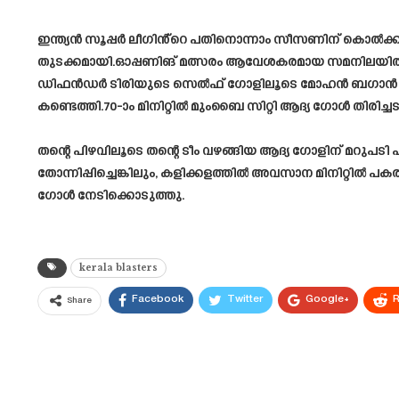
ഇന്ത്യൻ സൂപ്പർ ലീഗിൻ്റെ പതിനൊന്നാം സീസണിന് കൊൽക്കത
തുടക്കമായി.ഓപ്പണിങ് മത്സരം ആവേശകരമായ സമനിലയിൽ അവസ
ഡിഫൻഡർ ടിരിയുടെ സെൽഫ് ഗോളിലൂടെ മോഹൻ ബഗാൻ സ്ക
കണ്ടെത്തി.70-ാം മിനിറ്റിൽ മുംബൈ സിറ്റി ആദ്യ ഗോൾ തിരിച്ചടിച
തന്റെ പിഴവിലൂടെ തന്റെ ടീം വഴങ്ങിയ ആദ്യ ഗോളിന് മറുപടി എ
തോന്നിപ്പിച്ചെങ്കിലും, കളിക്കളത്തിൽ അവസാന മിനിറ്റിൽ പ
ഗോൾ നേടിക്കൊടുത്തു.
kerala blasters
Facebook
Twitter
Google+
R
Share