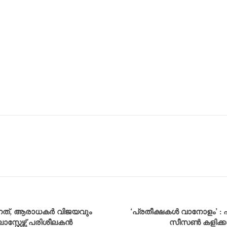
ുന്നത്, ആരാധകർ വിജയവും
‘പ്രതീക്ഷകൾ വാനോളം’ 
്റ്റേഴ്സ് പരിശീലകൻ
സീസൺ കളിക്കാൻ 