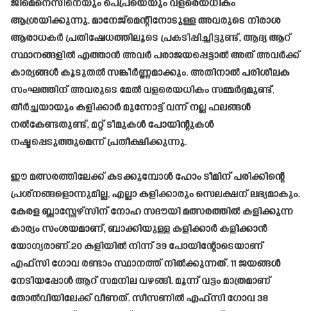
ജിമെനെസിനെയും പെപ്രയെയും വളരെയധികം
ആശ്രയിക്കുന്നു. മാനേജ്‌മെന്റിനോടുള്ള അവരുടെ നിരാശ
ആരാധകർ പ്രതിഷേധത്തിലൂടെ പ്രകടിപ്പിച്ചിട്ടുണ്ട്, ആദ്യ ആറ്
സ്ഥാനങ്ങളിൽ എത്താൻ അവർ പരാജയപ്പെട്ടാൽ അത് അവർക്ക്
കാര്യങ്ങൾ കൂടുതൽ സങ്കീർണ്ണമാക്കും. അതിനാൽ പരിശീലക
സംഘത്തിന് അവരുടെ മേൽ വളരെയധികം സമ്മർദ്ദമുണ്ട്,
തീർച്ചയായും കളിക്കാർ മുന്നോട്ട് വന്ന് നല്ല ഫലങ്ങൾ
നൽകേണ്ടതുണ്ട്, മറ്റ് ടീമുകൾ പോയിന്റുകൾ
നഷ്ടപ്പെടുത്തുമെന്ന് പ്രതീക്ഷിക്കുന്നു.
ഈ മത്സരത്തിലേക്ക് കടക്കുമ്പോൾ ഹോം ടീമിന് പരിക്കിന്റെ
പ്രശ്‌നങ്ങളൊന്നുമില്ല, എല്ലാ കളിക്കാരും സെലക്ഷന് ലഭ്യമാകും.
കേരള ബ്ലാസ്റ്റേഴ്‌സിന് നോഹ സദൗയി മത്സരത്തിൽ കളിക്കുന്ന
കാര്യം സംശയമാണ്, ബാക്കിയുള്ള കളിക്കാർ കളിക്കാൻ
യോഗ്യരാണ്.20 കളിയിൽ നിന്ന് 39 പോയിന്റോടെയാണ്
എഫ്സി ഗോവ രണ്ടാം സ്ഥാനത്ത് നിൽക്കുന്നത്. 11 ജയങ്ങൾ
നേടിയപ്പോൾ ആറ് സമനില വഴങ്ങി. മൂന്ന് വട്ടം മാത്രമാണ്
തോൽവിയിലേക്ക് വീണത്. സീസണിൽ എഫ്സി ഗോവ 38