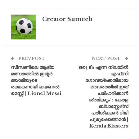
Creator Sumeeb
PREV POST
NEXT POST
സീസണിലെ ആദ്യ
‘ഒരു ടീം എന്ന നിലയിൽ
മത്സരത്തിൽ ഇന്റർ
എഫ്‌സി
മയാമിയുടെ
ഗോവയ്‌ക്കെതിരായ
രക്ഷകനായി ലയണൽ
മത്സരത്തിൽ ഇത്
മെസ്സി | Lionel Messi
പരിഹരിക്കാൻ
ശ്രമിക്കും’ : കേരള
ബ്ലാസ്റ്റേഴ്‌സ്
പരിശീലകൻ ടിജി
പുരുഷോത്തമൻ |
Kerala Blasters