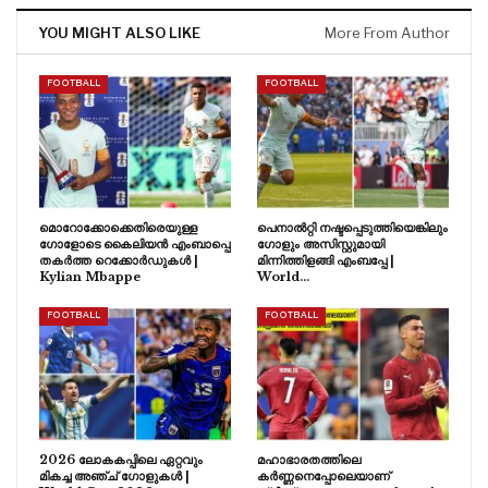
YOU MIGHT ALSO LIKE
More From Author
FOOTBALL
FOOTBALL
മൊറോക്കോക്കെതിരെയുള്ള
പെനാൽറ്റി നഷ്ടപ്പെടുത്തിയെങ്കിലും
ഗോളോടെ കൈലിയൻ എംബാപ്പെ
ഗോളും അസിസ്റ്റുമായി
തകർത്ത റെക്കോർഡുകൾ |
മിന്നിത്തിളങ്ങി എംബപ്പേ |
Kylian Mbappe
World…
FOOTBALL
FOOTBALL
2026 ലോകകപ്പിലെ ഏറ്റവും
മഹാഭാരതത്തിലെ
മികച്ച അഞ്ച് ഗോളുകൾ |
കർണ്ണനെപ്പോലെയാണ്