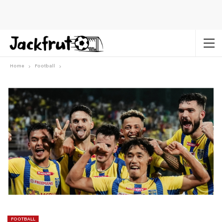
Home
Football
FOOTBALL