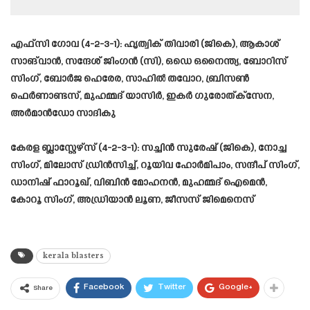
എഫ്‌സി ഗോവ (4-2-3-1): ഹൃത്വിക് തിവാരി (ജികെ), ആകാശ്
സാങ്‌വാൻ, സന്ദേശ് ജിംഗൻ (സി), ഒഡെ ഒനൈന്ത്യ, ബോറിസ്
സിംഗ്, ബോർജ ഹെരേര, സാഹിൽ തവോറ, ബ്രിസൺ
ഫെർണാണ്ടസ്, മുഹമ്മദ് യാസിർ, ഇകർ ഗുരോത്‌ക്‌സേന,
അർമാൻഡോ സാദികു
കേരള ബ്ലാസ്റ്റേഴ്‌സ് (4-2-3-1): സച്ചിൻ സുരേഷ് (ജികെ), നോച്ച
സിംഗ്, മിലോസ് ഡ്രിൻസിച്ച്, റൂയിവ ഹോർമിപാം, സന്ദീപ് സിംഗ്,
ഡാനിഷ് ഫാറൂഖ്, വിബിൻ മോഹനൻ, മുഹമ്മദ് ഐമെൻ,
കോറൂ സിംഗ്, അഡ്രിയാൻ ലൂണ, ജീസസ് ജിമെനെസ്
kerala blasters
Facebook
Twitter
Google+
Share