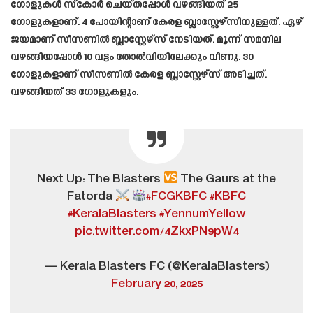
ഗോളുകൾ സ്കോർ ചെയ്തപ്പോൾ വഴങ്ങിയത് 25
ഗോളുകളാണ്. 4 പോയിന്റാണ് കേരള ബ്ലാസ്റ്റേഴ്സിനുള്ളത്. ഏഴ്
ജയമാണ് സീസണിൽ ബ്ലാസ്റ്റേഴ്സ് നേടിയത്. മൂന്ന് സമനില
വഴങ്ങിയപ്പോൾ 10 വട്ടം തോൽവിയിലേക്കും വീണു. 30
ഗോളുകളാണ് സീസണിൽ കേരള ബ്ലാസ്റ്റേഴ്സ് അടിച്ചത്.
വഴങ്ങിയത് 33 ഗോളുകളും.
Next Up: The Blasters
The Gaurs at the
Fatorda
#FCGKBFC
#KBFC
#KeralaBlasters
#YennumYellow
pic.twitter.com/4ZkxPN9pW4
— Kerala Blasters FC (@KeralaBlasters)
February 20, 2025