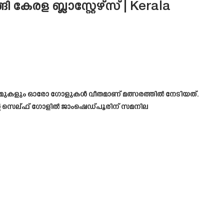
കേരള ബ്ലാസ്റ്റേഴ്‌സ് | Kerala
ഇരു ടീമുകളും ഓരോ ഗോളുകൾ വീതമാണ് മത്സരത്തിൽ നേടിയത്.
ിന്റെ സെല്ഫ് ഗോളിൽ ജാംഷെഡ്പൂരിന് സമനില