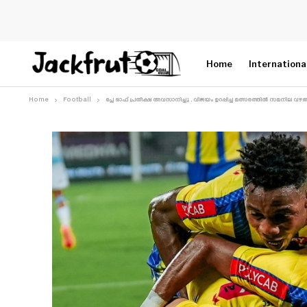
Home
Internationa
Home
Football
പ്ലേ ഓഫ് പ്രതീക്ഷ അവസാനിച്ചു , വിജയം ഉറപ്പിച്ച മത്സരത്തിൽ സമനില വഴങ്ങി