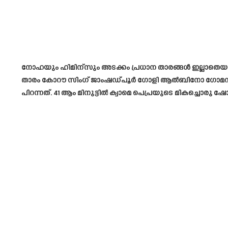
നോഹയും ഹിമിന്സും അടക്കം പ്രധാന താരങ്ങൾ ഇല്ലാതെയാണ് കേരള
താരം കോറൗ സിംഗ് ജാംഷഡ്പൂർ ഗോളി ആൽബിനോ ഗോമസിനെ മ
പിറന്നത്. 41 ആം മിനുട്ടിൽ ക്വാമെ പെപ്രയുടെ മികച്ചൊരു ഷോട