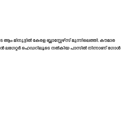
ം മിനുട്ടിൽ കേരള ബ്ലാസ്റ്റേഴ്‌സ് മുന്നിലെത്തി. കൗമാര
ുസാൻ ലഗേറ്റർ ഹെഡറിലൂടെ നൽകിയ പാസിൽ നിന്നാണ് ഗോൾ