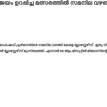
ജയം ഉറപ്പിച്ച മത്സരത്തിൽ സമനില വഴങ്ങി 
ിൽ ജാംഷെഡ്പൂരിനെതിരെ സമനില വഴങ്ങി കേരള ബ്ലാസ്റ്റേഴ്‌സ് . 
ലാസ്റ്റേഴ്‌സ് മുന്നിലെത്തി. എന്നാൽ 86 ആം മിനുട്ടിൽ മിലോസ