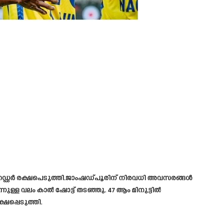
 ഹെഡ്ഡർ രക്ഷപെടുത്തി.ജാംഷഡ്പൂരിന് നിരവധി അവസരങ്ങൾ
നുള്ള വലം കാൽ ഷോട്ട് തടഞ്ഞു. 47 ആം മിനുട്ടിൽ
പ്പെടുത്തി.