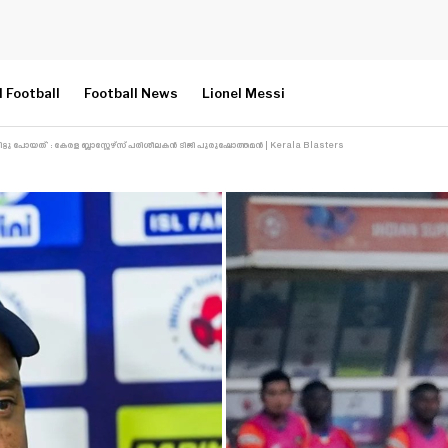
l Football
Football News
Lionel Messi
ട്ടു പോയത്’ : കേരള ബ്ലാസ്റ്റേഴ്സ് പരിശീലകൻ ടിജി പുരുഷോത്തമൻ | Kerala Blasters