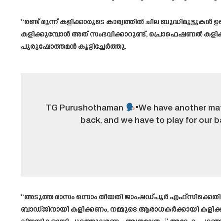
“രണ്ട് മൂന്ന് കളിക്കാരുടെ കാര്യത്തിൽ ചില ബുദ്ധിമുട്
കളിക്കുമ്പോൾ അത് സംഭവിക്കാറുണ്ട്, പ്രൊഫെഷണൽ കളിക്കാ
പുരുഷോത്തമൻ കൂട്ടിച്ചേർത്തു.
TG Purushothaman
"We have another mat
back, and we have to play for our b
“അടുത്ത മാസം ഒന്നാം തീയതി ജാംഷഡ്പൂർ എഫ്‌സിക്കെതിര
ബാഡ്ജിനായി കളിക്കണം, നമ്മുടെ ആരാധകർക്കായി കളിക്ക