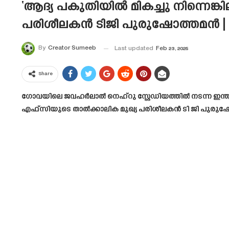
‘ആദ്യ പകുതിയിൽ മികച്ചു നിന്നെങ്ക
പരിശീലകൻ ടിജി പുരുഷോത്തമൻ | K
By
Creator Sumeeb
Last updated
Feb 23, 2025
Share
ഗോവയിലെ ജവഹർലാൽ നെഹ്‌റു സ്റ്റേഡിയത്തിൽ നടന്ന ഇന്ത്യ
എഫ്‌സിയുടെ താൽക്കാലിക മുഖ്യ പരിശീലകൻ ടി ജി പുരുഷോത്