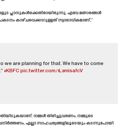
്ങളുട പ്ലാനുകൾക്കെതിരായിരുന്നു. എവേ മത്സരങ്ങൾ
്രകടനം കാഴ്ചവെക്കാറുള്ളത് സ്വാഭാവികമാണ്,”
o we are planning for that. We have to come
.”
#KBFC
pic.twitter.com/1L3misafcV
തിയിടുകയാണ്. നമ്മൾ തിരിച്ചുവരണം, നമ്മുടെ
ിലനിർത്തണം, എല്ലാ സാഹചര്യങ്ങളിലൂടെയും കടന്നുപോയി