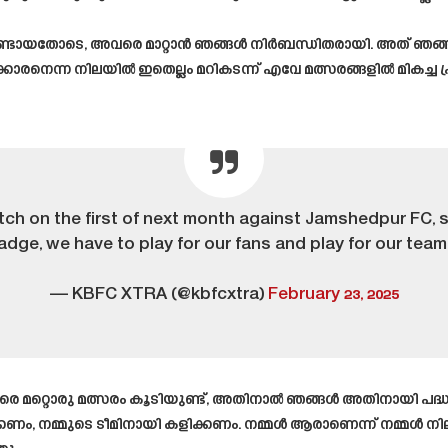
ടുകൾ ഉണ്ടായതോടെ, അവരെ മാറ്റാൻ ഞങ്ങൾ നിർബന്ധിതരായി. അത് ഞങ
രനെന്ന നിലയിൽ ഇതെല്ലം മറികടന്ന് എവേ മത്സരങ്ങളിൽ മികച്ച പ
ch on the first of next month against Jamshedpur FC, s
adge, we have to play for our fans and play for our team
— KBFC XTRA (@kbfcxtra)
February 23, 2025
െ മറ്റൊരു മത്സരം കൂടിയുണ്ട്, അതിനാൽ ഞങ്ങൾ അതിനായി പദ്ധ
ണം, നമ്മുടെ ടീമിനായി കളിക്കണം. നമ്മൾ ആരാണെന്ന് നമ്മൾ ന