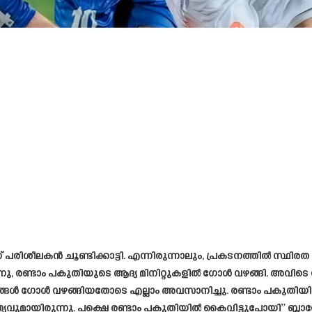
െന്ന് പരിശീലകൻ ചൂണ്ടിക്കാട്ടി. എന്നിരുന്നാലും, പ്രകടനത്തിൽ സ
്നു, രണ്ടാം പകുതിയുടെ ആദ്യ മിനിറ്റുകളിൽ ഗോൾ വഴങ്ങി. അവിട
ടും ഞങ്ങൾ ഗോൾ വഴങ്ങിയതോടെ എല്ലാം അവസാനിച്ചു. രണ്ടാം പകുതി
്യവുമായിരുന്നു. പക്ഷെ രണ്ടാം പകുതിയിൽ കൈവിട്ടുപോയി” ബ്ലാസ്