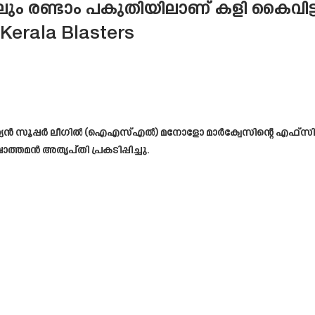
ിലും രണ്ടാം പകുതിയിലാണ് കളി കൈവിട്ടു
erala Blasters
ൻ സൂപ്പർ ലീഗിൽ (ഐ‌എസ്‌എൽ) മനോളോ മാർക്വേസിന്റെ എഫ്‌സി ഗോവയ
തമൻ അതൃപ്തി പ്രകടിപ്പിച്ചു.