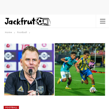
Home
Football
FOOTBALL