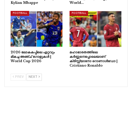
Kylian Mbappe
World…
FOOTBALL
FOOTBALL
2026 ലോകകപ്പിലെ ഏറ്റവും
മഹാഭാരതത്തിലെ
മികച്ച അഞ്ച് ഗോളുകൾ |
കർണ്ണനെപ്പോലെയാണ്
World Cup 2026
ക്രിസ്റ്റ്യാനോ റൊണാൾഡോ |
Cristiano Ronaldo
PREV
NEXT