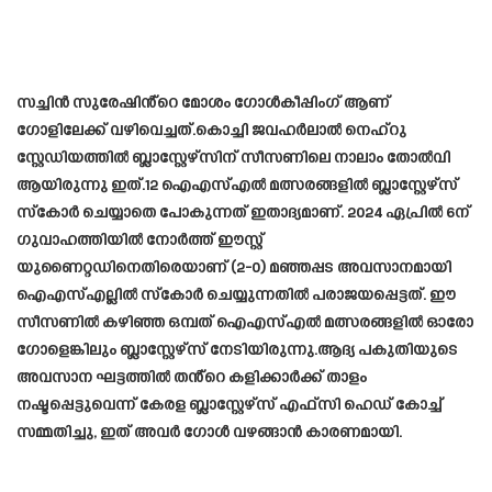
സച്ചിൻ സുരേഷിൻ്റെ മോശം ഗോൾകീപ്പിംഗ് ആണ്
ഗോളിലേക്ക് വഴിവെച്ചത്.കൊച്ചി ജവഹർലാൽ നെഹ്‌റു
സ്റ്റേഡിയത്തിൽ ബ്ലാസ്റ്റേഴ്‌സിന് സീസണിലെ നാലാം തോൽവി
ആയിരുന്നു ഇത്.12 ഐഎസ്എൽ മത്സരങ്ങളിൽ ബ്ലാസ്റ്റേഴ്‌സ്
സ്‌കോർ ചെയ്യാതെ പോകുന്നത് ഇതാദ്യമാണ്. 2024 ഏപ്രിൽ 6ന്
ഗുവാഹത്തിയിൽ നോർത്ത് ഈസ്റ്റ്
യുണൈറ്റഡിനെതിരെയാണ് (2-0) മഞ്ഞപ്പട അവസാനമായി
ഐഎസ്എല്ലിൽ സ്‌കോർ ചെയ്യുന്നതിൽ പരാജയപ്പെട്ടത്. ഈ
സീസണിൽ കഴിഞ്ഞ ഒമ്പത് ഐഎസ്എൽ മത്സരങ്ങളിൽ ഓരോ
ഗോളെങ്കിലും ബ്ലാസ്റ്റേഴ്സ് നേടിയിരുന്നു.ആദ്യ പകുതിയുടെ
അവസാന ഘട്ടത്തിൽ തൻ്റെ കളിക്കാർക്ക് താളം
നഷ്ടപ്പെട്ടുവെന്ന് കേരള ബ്ലാസ്റ്റേഴ്‌സ് എഫ്‌സി ഹെഡ് കോച്ച്
സമ്മതിച്ചു, ഇത് അവർ ഗോൾ വഴങ്ങാൻ കാരണമായി.