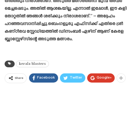
തീർത്തും നിരാശരാണ്. അടുത്ത മത്സരത്തിന് മുമ്പ് അവർ
മെച്ചപ്പെടും. അതിൽ ആശങ്കയില്ല. എന്നാൽ ഇപ്പോൾ, ഈ കളി
തോറ്റതിൽ ഞങ്ങൾ ശരിക്കും നിരാശരാണ്.” – അദ്ദേഹം
പറഞ്ഞവസാനിപ്പിച്ചു.ബെംഗളൂരു എഫ്‌സിക്ക് എതിരെ ശ്രീ
കണ്ഠീരവ സ്റ്റേഡിയത്തിൽ ഡിസംബർ ഏഴിന് ആണ് കേരള
ബ്ലാസ്റ്റേഴ്സിന്റെ അടുത്ത മത്സരം.
kerala blasters
Facebook
Twitter
Google+
Share