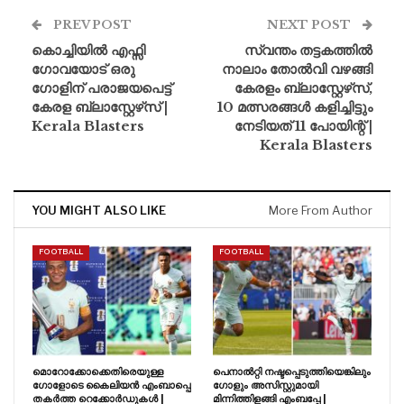
PREV POST
NEXT POST
കൊച്ചിയിൽ എഫ്സി
സ്വന്തം തട്ടകത്തിൽ
ഗോവയോട് ഒരു
നാലാം തോൽവി വഴങ്ങി
ഗോളിന് പരാജയപെട്ട്
കേരളം ബ്ലാസ്റ്റേഴ്‌സ്,
കേരള ബ്ലാസ്റ്റേഴ്‌സ് |
10 മത്സരങ്ങൾ കളിച്ചിട്ടും
Kerala Blasters
നേടിയത് 11 പോയിന്റ് |
Kerala Blasters
YOU MIGHT ALSO LIKE
More From Author
FOOTBALL
FOOTBALL
മൊറോക്കോക്കെതിരെയുള്ള
പെനാൽറ്റി നഷ്ടപ്പെടുത്തിയെങ്കിലും
ഗോളോടെ കൈലിയൻ എംബാപ്പെ
ഗോളും അസിസ്റ്റുമായി
തകർത്ത റെക്കോർഡുകൾ |
മിന്നിത്തിളങ്ങി എംബപ്പേ |