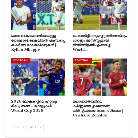
മൊറോക്കോക്കെതിരെയുള്ള
പെനാൽറ്റി നഷ്ടപ്പെടുത്തിയെങ്കിലും
ഗോളോടെ കൈലിയൻ എംബാപ്പെ
ഗോളും അസിസ്റ്റുമായി
തകർത്ത റെക്കോർഡുകൾ |
മിന്നിത്തിളങ്ങി എംബപ്പേ |
Kylian Mbappe
World…
FOOTBALL
FOOTBALL
2026 ലോകകപ്പിലെ ഏറ്റവും
മഹാഭാരതത്തിലെ
മികച്ച അഞ്ച് ഗോളുകൾ |
കർണ്ണനെപ്പോലെയാണ്
World Cup 2026
ക്രിസ്റ്റ്യാനോ റൊണാൾഡോ |
Cristiano Ronaldo
PREV
NEXT