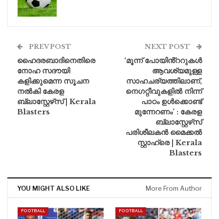
PREV POST
NEXT POST
ഹൈദരബാദിനെതിരെ
‘മൂന്ന് പോയിൻ്ററുകൾ
നോഹ സദൗയി
ആവശ്യമുള്ള
കളിക്കുമെന്ന സൂചന
സാഹചര്യത്തിലാണ്,
നൽകി കേരള
നെഗറ്റീവുകളിൽ നിന്ന്
ബ്ലാസ്റ്റേഴ്‌സ് | Kerala
പാഠം ഉൾക്കൊണ്ട്
Blasters
മുന്നേറണം’ : കേരള
ബ്ലാസ്റ്റേഴ്‌സ്
പരിശീലകൻ മൈക്കൽ
സ്റ്റാഹ്രെ | Kerala
Blasters
YOU MIGHT ALSO LIKE
More From Author
FOOTBALL
FOOTBALL