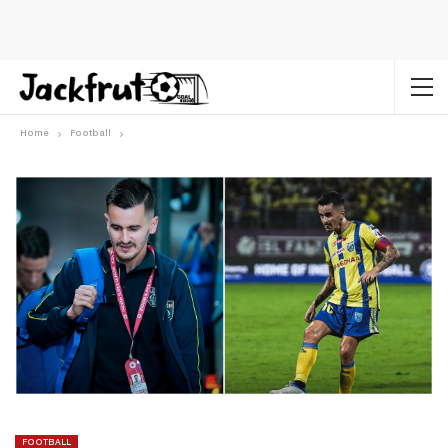
Home
Football
FOOTBALL