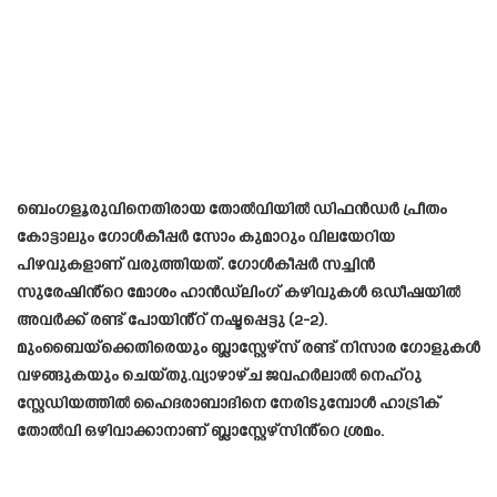
ബെംഗളൂരുവിനെതിരായ തോൽവിയിൽ ഡിഫൻഡർ പ്രീതം
കോട്ടാലും ഗോൾകീപ്പർ സോം കുമാറും വിലയേറിയ
പിഴവുകളാണ് വരുത്തിയത്. ഗോൾകീപ്പർ സച്ചിൻ
സുരേഷിൻ്റെ മോശം ഹാൻഡ്‌ലിംഗ് കഴിവുകൾ ഒഡീഷയിൽ
അവർക്ക് രണ്ട് പോയിൻ്റ് നഷ്ടപ്പെട്ടു (2-2).
മുംബൈയ്‌ക്കെതിരെയും ബ്ലാസ്റ്റേഴ്‌സ് രണ്ട് നിസാര ഗോളുകൾ
വഴങ്ങുകയും ചെയ്തു.വ്യാഴാഴ്ച ജവഹർലാൽ നെഹ്‌റു
സ്റ്റേഡിയത്തിൽ ഹൈദരാബാദിനെ നേരിടുമ്പോൾ ഹാട്രിക്
തോൽവി ഒഴിവാക്കാനാണ് ബ്ലാസ്റ്റേഴ്‌സിൻ്റെ ശ്രമം.