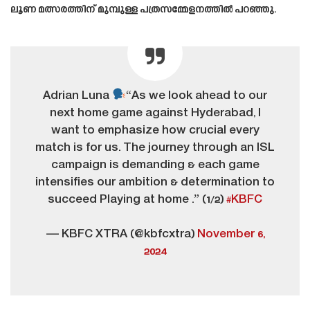
ലൂണ മത്സരത്തിന് മുമ്പുള്ള പത്രസമ്മേളനത്തിൽ പറഞ്ഞു.
Adrian Luna
“As we look ahead to our
next home game against Hyderabad, I
want to emphasize how crucial every
match is for us. The journey through an ISL
campaign is demanding & each game
intensifies our ambition & determination to
succeed Playing at home .” (1/2)
#KBFC
— KBFC XTRA (@kbfcxtra)
November 6,
2024