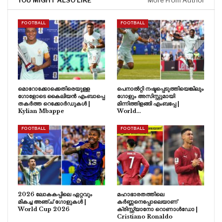
FOOTBALL
FOOTBALL
മൊറോക്കോക്കെതിരെയുള്ള
പെനാൽറ്റി നഷ്ടപ്പെടുത്തിയെങ്കിലും
ഗോളോടെ കൈലിയൻ എംബാപ്പെ
ഗോളും അസിസ്റ്റുമായി
തകർത്ത റെക്കോർഡുകൾ |
മിന്നിത്തിളങ്ങി എംബപ്പേ |
Kylian Mbappe
World…
FOOTBALL
FOOTBALL
2026 ലോകകപ്പിലെ ഏറ്റവും
മഹാഭാരതത്തിലെ
മികച്ച അഞ്ച് ഗോളുകൾ |
കർണ്ണനെപ്പോലെയാണ്
World Cup 2026
ക്രിസ്റ്റ്യാനോ റൊണാൾഡോ |
Cristiano Ronaldo