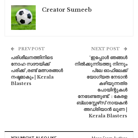
Creator Sumeeb
PREV POST
NEXT POST
പരിശീലനത്തിനിടെ
‘ഇപ്പോൾ ഞങ്ങൾ
നോഹ സദൗയിക്ക്
നിൽക്കുന്നിടത്തു നിന്നും
പരിക്ക് ,രണ്ട് മത്സരങ്ങൾ
പ്ലേ ഓഫിലേക്ക്
നഷ്ടമാകും | Kerala
യോഗ്യത നേടാൻ
Blasters
കഴിയുന്നത്ര
പോയിന്റുകൾ
നേടേണ്ടതുണ്ട്.’ : കേരള
ബ്ലാസ്റ്റേഴ്‌സ് നായകൻ
അഡ്രിയാൻ ലൂണ |
Kerala Blasters
YOU MIGHT ALSO LIKE
More From Author