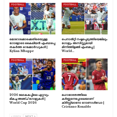
FOOTBALL
FOOTBALL
മൊറോക്കോക്കെതിരെയുള്ള
പെനാൽറ്റി നഷ്ടപ്പെടുത്തിയെങ്കിലും
ഗോളോടെ കൈലിയൻ എംബാപ്പെ
ഗോളും അസിസ്റ്റുമായി
തകർത്ത റെക്കോർഡുകൾ |
മിന്നിത്തിളങ്ങി എംബപ്പേ |
Kylian Mbappe
World…
FOOTBALL
FOOTBALL
2026 ലോകകപ്പിലെ ഏറ്റവും
മഹാഭാരതത്തിലെ
മികച്ച അഞ്ച് ഗോളുകൾ |
കർണ്ണനെപ്പോലെയാണ്
World Cup 2026
ക്രിസ്റ്റ്യാനോ റൊണാൾഡോ |
Cristiano Ronaldo
PREV
NEXT