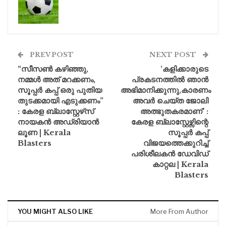
PREV POST
NEXT POST
“സീസൺ കഴിഞ്ഞു,
‘കളിക്കാരുടെ
നമ്മൾ അത് മറക്കണം,
പ്രകടനത്തിൽ ഞാൻ
സൂപ്പർ കപ്പ് ഒരു പുതിയ
അഭിമാനിക്കുന്നു,കാരണം
തുടക്കമായി എടുക്കണം”
അവർ ചെയ്ത ജോലി
: കേരള ബ്ലാസ്റ്റേഴ്‌സ്
അത്ഭുതകരമാണ്’ :
നായകൻ അഡ്രിയാൻ
കേരള ബ്ലാസ്റ്റേഴ്സിന്റെ
ലൂണ | Kerala
സൂപ്പർ കപ്പ്
Blasters
വിജയത്തെക്കുറിച്ച്
പരിശീലകൻ ഡേവിഡ്
കാറ്റല | Kerala
Blasters
YOU MIGHT ALSO LIKE
More From Author