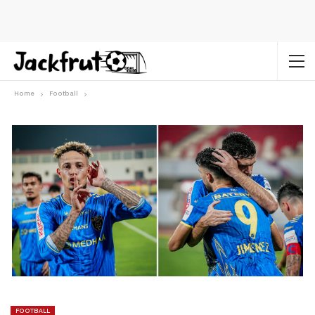
Home
Football
FOOTBALL