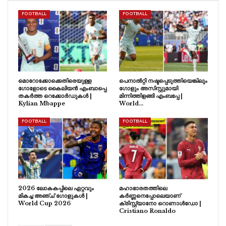
FOOTBALL
FOOTBALL
മൊറോക്കോക്കെതിരെയുള്ള
പെനാൽറ്റി നഷ്ടപ്പെടുത്തിയെങ്കിലും
ഗോളോടെ കൈലിയൻ എംബാപ്പെ
ഗോളും അസിസ്റ്റുമായി
തകർത്ത റെക്കോർഡുകൾ |
മിന്നിത്തിളങ്ങി എംബപ്പേ |
Kylian Mbappe
World…
FOOTBALL
FOOTBALL
2026 ലോകകപ്പിലെ ഏറ്റവും
മഹാഭാരതത്തിലെ
മികച്ച അഞ്ച് ഗോളുകൾ |
കർണ്ണനെപ്പോലെയാണ്
World Cup 2026
ക്രിസ്റ്റ്യാനോ റൊണാൾഡോ |
Cristiano Ronaldo