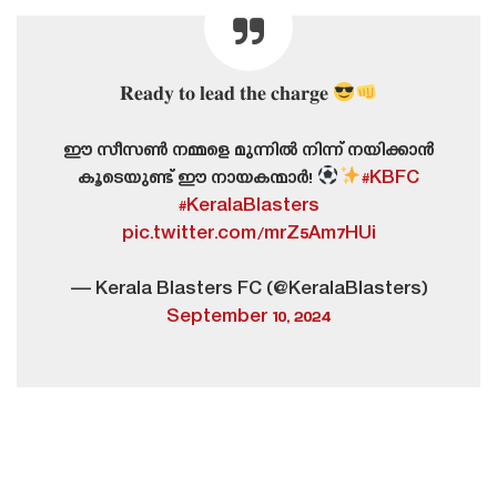
𝐑𝐞𝐚𝐝𝐲 𝐭𝐨 𝐥𝐞𝐚𝐝 𝐭𝐡𝐞 𝐜𝐡𝐚𝐫𝐠𝐞
ഈ സീസൺ നമ്മളെ മുന്നിൽ നിന്ന് നയിക്കാൻ
കൂടെയുണ്ട് ഈ നായകന്മാർ!
#KBFC
#KeralaBlasters
pic.twitter.com/mrZ5Am7HUi
— Kerala Blasters FC (@KeralaBlasters)
September 10, 2024