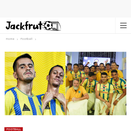
Home
Football
FOOTBALL