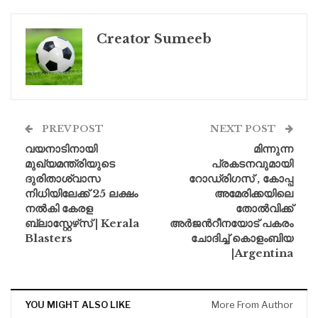
Creator Sumeeb
PREV POST
NEXT POST
വയനാടിനായി
മിന്നുന്ന
മുഖ്യമന്ത്രിയുടെ
പ്രകടനവുമായി
ദുരിതാശ്വാസ
റോഡ്രിഗസ് , കോപ്പ
നിധിയിലേക്ക് 25 ലക്ഷം
അമേരിക്കയിലെ
നൽകി കേരള
തോല്‍വിക്ക്
ബ്ലാസ്റ്റേഴ്‌സ് | Kerala
അര്‍ജന്‍റീനയോട് പകരം
Blasters
ചോദിച്ച് കൊളംബിയ
|Argentina
YOU MIGHT ALSO LIKE
More From Author