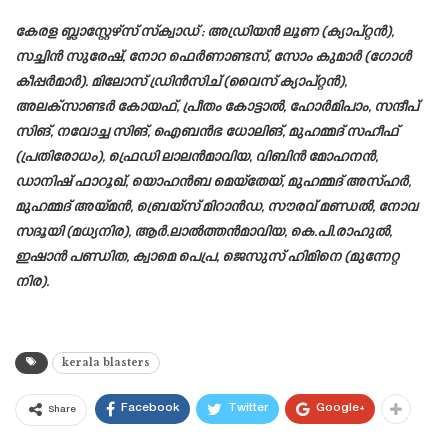
കേരള ബ്ലാസ്റ്റേഴ്‌സ് സ്‌ക്വാഡ് : അഡ്രിയന്‍ ലൂണ (ക്യാപ്റ്റന്‍),
സച്ചിന്‍ സുരേഷ്, നോറ ഫെര്‍ണാണ്ടസ്, സോം കുമാര്‍ (ഗോള്‍
കീപ്പര്‍മാര്‍). മിലോസ് ഡ്രിന്‍സിച് (വൈസ് ക്യാപ്റ്റന്‍),
അലക്‌സാണ്ടര്‍ കോയഫ്, പ്രീതം കോട്ടാല്‍, ഹോര്‍മിപാം, സന്ദീപ്
സിങ്, നവോച്ച സിങ്, ഐബന്‍ഭ ധോലിങ്, മുഹമ്മദ് സഹീഫ്
(പ്രതിരോധം), ഫ്രെഡി ലാലന്‍മാവിയ, വിബിന്‍ മോഹനന്‍,
ഡാനിഷ് ഫാറൂഖ്, യൊഹന്‍ബ മെയ്‌തേയ്, മുഹമ്മദ് അസ്ഹര്‍,
മുഹമ്മദ് അയ്മന്‍, ബ്രെയ്‌സ് മിറാന്‍ഡ, സൗരവ് മണ്ഡല്‍, നോവ
സദൂയി (മധ്യനിര), ആര്‍.ലാല്‍ത്തന്‍മാവിയ, കെ.പി.രാഹുല്‍,
ഇഷാന്‍ പണ്ഡിത, ക്വാമെ പെപ്ര, ജെസുസ് ഹിമിനെ (മുന്നേറ്റ
നിര).
kerala blasters
Facebook
Twitter
Google+
Share