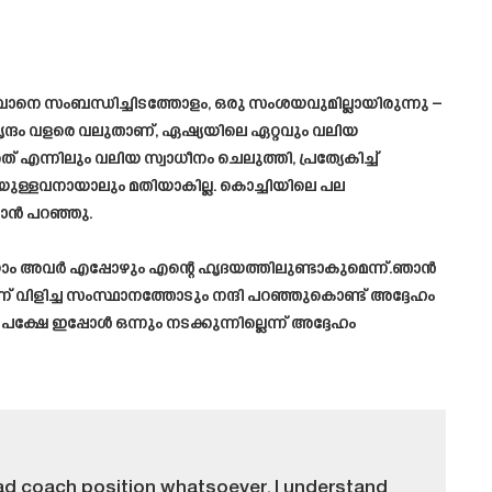
 ഇവാനെ സംബന്ധിച്ചിടത്തോളം, ഒരു സംശയവുമില്ലായിരുന്നു –
്ദം വളരെ വലുതാണ്, ഏഷ്യയിലെ ഏറ്റവും വലിയ
് എന്നിലും വലിയ സ്വാധീനം ചെലുത്തി, പ്രത്യേകിച്ച്
ിയുള്ളവനായാലും മതിയാകില്ല. കൊച്ചിയിലെ പല
വാൻ പറഞ്ഞു.
ം അവർ എപ്പോഴും എന്റെ ഹൃദയത്തിലുണ്ടാകുമെന്ന്.ഞാൻ
 വിളിച്ച സംസ്ഥാനത്തോടും നന്ദി പറഞ്ഞുകൊണ്ട് അദ്ദേഹം
ക്ഷേ ഇപ്പോൾ ഒന്നും നടക്കുന്നില്ലെന്ന് അദ്ദേഹം
ad coach position whatsoever. I understand