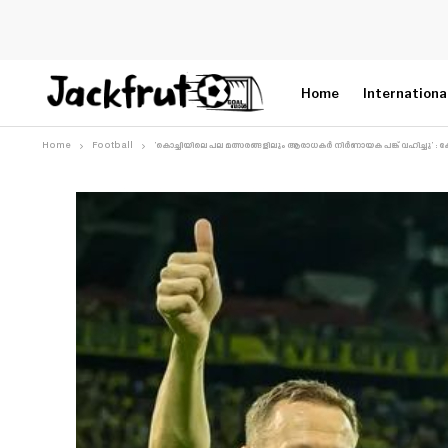
Home
Internationa
Home
Football
‘കൊച്ചിയിലെ പല മത്സരങ്ങളിലും ആരാധകർ നിർണായക പങ്ക് വഹിച്ചു’ : കേരള