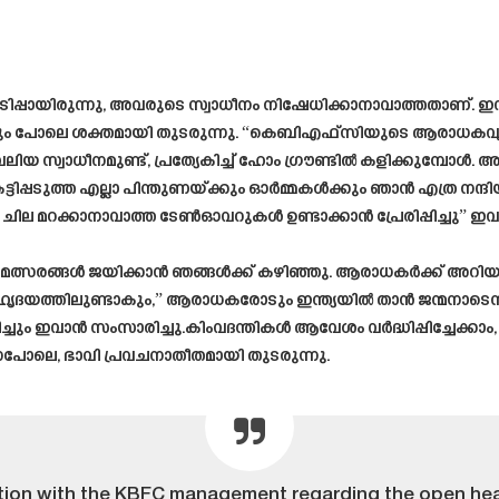
ദയമിടിപ്പായിരുന്നു, അവരുടെ സ്വാധീനം നിഷേധിക്കാനാവാത്തതാണ്.
യും പോലെ ശക്തമായി തുടരുന്നു. “കെബിഎഫ്‌സിയുടെ ആരാധകവൃന
ിയ സ്വാധീനമുണ്ട്, പ്രത്യേകിച്ച് ഹോം ഗ്രൗണ്ടിൽ കളിക്കുമ്പോൾ. അത
പ്പടുത്ത എല്ലാ പിന്തുണയ്ക്കും ഓർമ്മകൾക്കും ഞാൻ എത്ര നന്ദ
ചില മറക്കാനാവാത്ത ടേൺഓവറുകൾ ഉണ്ടാക്കാൻ പ്രേരിപ്പിച്ചു” ഇ
ത്സരങ്ങൾ ജയിക്കാൻ ഞങ്ങൾക്ക് കഴിഞ്ഞു. ആരാധകർക്ക് അറിയാ
ഹൃദയത്തിലുണ്ടാകും,” ആരാധകരോടും ഇന്ത്യയിൽ താൻ ജന്മനാടെന്ന്
ച്ചും ഇവാൻ സംസാരിച്ചു.കിംവദന്തികൾ ആവേശം വർദ്ധിപ്പിച്ചേക്കാം, പ
്നപോലെ, ഭാവി പ്രവചനാതീതമായി തുടരുന്നു.
ation with the KBFC management regarding the open he