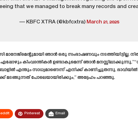
, seeing that we managed to break many records and cr
— KBFC XTRA (@kbfcxtra)
March 21, 2025
ഫ്സി മാനേജ്മെന്റുമായി ഞാൻ ഒരു സംഭാഷണവും നടത്തിയിട്ടില്ല
ച് എപ്പോഴും കിംവദന്തികൾ ഉണ്ടാകുമെന്ന് ഞാൻ മനസ്സിലാക്കുന്
്ബോളിൽ എന്തും സാധ്യമാണെന്ന് എനിക്ക് കാണിച്ചുതന്നു. ഭാവ
ക്ക് മടങ്ങുന്നത് പോലെയായിരിക്കും,” അദ്ദേഹം പറഞ്ഞു.
eddIt
Pinterest
Email