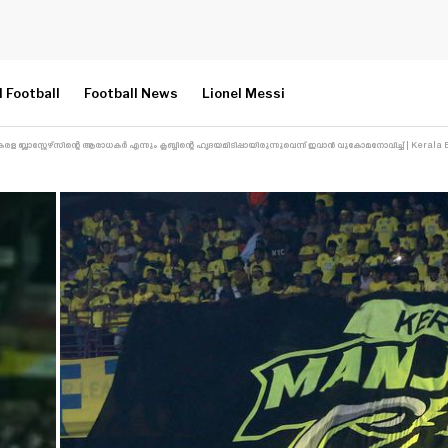
l Football
Football News
Lionel Messi
 ബ്ലാസ്റ്റേഴ്സിന്റെ ആരാധകർ എന്നും ക്ലബ്ബിന്റെ ഹൃദയമിടിപ്പായിരുന്നുവെന്ന് ഇവാൻ വുകോമനോവിച്ച് | Kerala