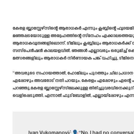
കേരള ബ്ലാസ്റ്റേഴ്സിന്റെ ആരാധകർ എന്നും ക്ലബ്ബിന്റെ ഹൃ
മഞ്ഞപ്പടയോടുള്ള അദ്ദേഹത്തിന്റെ സ്നേഹം എക്കാലത്തെ
ആരാധകവൃന്ദങ്ങളിലൊന്ന്. ടീമിലും ക്ലബ്ബിലും ആരാധകർക്ക് വല
സസ്പെൻഷൻ കാലയളവിൽ. ഞങ്ങൾ എല്ലാവരും ഒരുമിച്ച് കെട്ടി
മത്സരങ്ങളിലും ആരാധകർ നിർണായക പങ്ക് വഹിച്ചു, ടീമിനെ 
“അവരുടെ സഹായത്താൽ, ഹോമിലും പുറത്തും ചില പ്രധാന മ
എപ്പോഴും അവരോട് നന്ദി പറയും. കേരളം എപ്പോഴും എന്റെ 
പറഞ്ഞു.കേരള ബ്ലാസ്റ്റേഴ്സിലേക്കുള്ള തിരിച്ചുവരവിനെക്കുറി
വെളിപ്പെടുത്തി. എന്നാൽ ഫുട്ബോളിൽ, എല്ലായ്പ്പോഴും എന
Ivan Vukomanović
“No, I had no convers