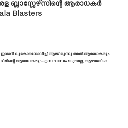
ള ബ്ലാസ്റ്റേഴ്സിന്റെ ആരാധകർ
rala Blasters
ിശീലകൻ ഇവാൻ വുകോമനോവിച്ച് ആയിരുന്നു അത്.ആരാധകരും
ടീമിന്റെ ആരാധകരും എന്ന ബന്ധം മാത്രമല്ല, ആഴമേറിയ