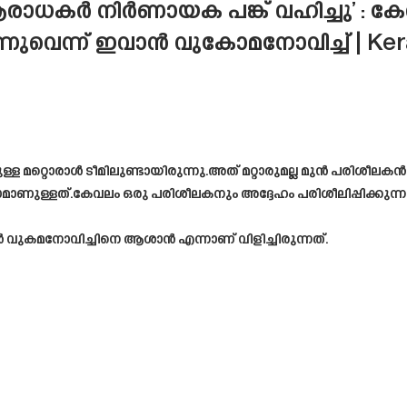
രാധകർ നിർണായക പങ്ക് വഹിച്ചു’ : കേര
രുന്നുവെന്ന് ഇവാൻ വുകോമനോവിച്ച് | Ke
ുള്ള മറ്റൊരാൾ ടീമിലുണ്ടായിരുന്നു.അത് മറ്റാരുമല്ല മുൻ പര
ണുള്ളത്.കേവലം ഒരു പരിശീലകനും അദ്ദേഹം പരിശീലിപ്പിക്കുന്ന 
കമനോവിച്ചിനെ ആശാൻ എന്നാണ് വിളിച്ചിരുന്നത്.