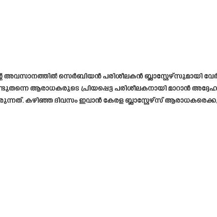
അവസാനത്തിൽ സെർബിയൻ പരിശീലകൻ ബ്ലാസ്റ്റേഴ്‌സുമായി വേർപിരി
ണ്ടുതന്നെ ആരാധകരുടെ പ്രിയപ്പെട്ട പരിശീലകനായി മാറാൻ അദ്ദേഹത്
്നത്. കഴിഞ്ഞ ദിവസം ഇവാൻ കേരള ബ്ലാസ്റ്റേഴ്‌സ് ആരാധകരെക്കുറി