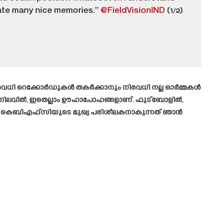
eate many nice memories.”
@FieldVisionIND
(1/2)
. നിരവധി റെക്കോർഡുകൾ തകർക്കാനും നിരവധി നല്ല ഓർമ്മകൾ
നു.”“നിലവിൽ, ഇതെല്ലാം ഊഹാപോഹങ്ങളാണ്. ഫുട്ബോളിൽ,
ിയിൽ കെബിഎഫ്സിയുടെ മുഖ്യ പരിശീലകനാകുന്നത് ഞാൻ