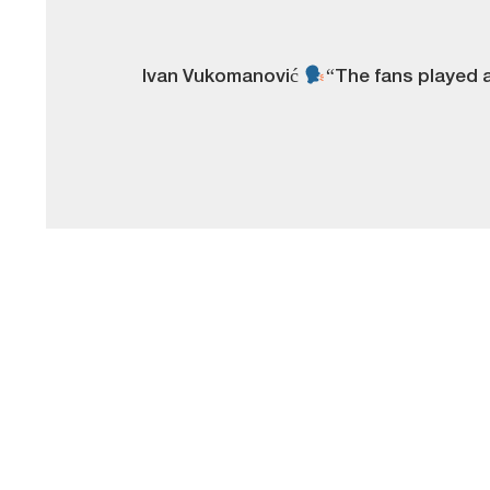
Ivan Vukomanović
“The fans played a