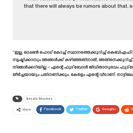
that there will always be rumors about that
“ഇല്ല, ഓപ്പൺ ഹെഡ് കോച്ച് സ്ഥാനത്തെക്കുറിച്ച് കെബിഎ
സൃഷ്ടിക്കാനും ഞങ്ങൾക്ക് കഴിഞ്ഞതിനാൽ, അതിനെക്കുറിച്
നിങ്ങൾക്കറിയില്ല – എന്റെ ഫുട്ബോൾ ജീവിതാനുഭവം ഫുട
തീർച്ചയായും പരിഗണിക്കും. കേരളം എന്റെ വീടാണ്. നാട്ടിലേ
kerala blasters
Facebook
Twitter
Google+
R
Share