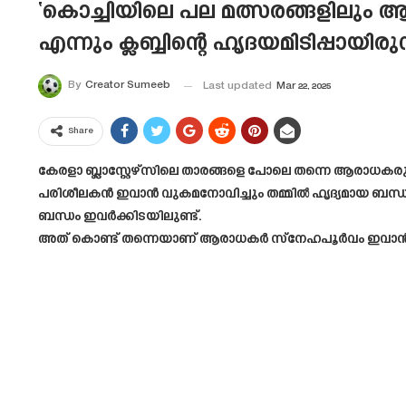
‘കൊച്ചിയിലെ പല മത്സരങ്ങളിലും ആ
എന്നും ക്ലബ്ബിന്റെ ഹൃദയമിടിപ്പായി
By
Creator Sumeeb
Last updated
Mar 22, 2025
Share
കേരളാ ബ്ലാസ്റ്റേഴ്‌സിലെ താരങ്ങളെ പോലെ തന്നെ ആരാധകര
പരിശീലകൻ ഇവാൻ വുകമനോവിച്ചും തമ്മിൽ ഹൃദ്യമായ ബന്ധമാ
ബന്ധം ഇവർക്കിടയിലുണ്ട്.
അത് കൊണ്ട് തന്നെയാണ് ആരാധകർ സ്നേഹപൂർവം ഇവാൻ വു