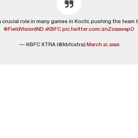
 crucial role in many games in Kochi, pushing the team
@FieldVisionIND
#KBFC
pic.twitter.com/znZo52w8pO
— KBFC XTRA (@kbfcxtra)
March 21, 2025