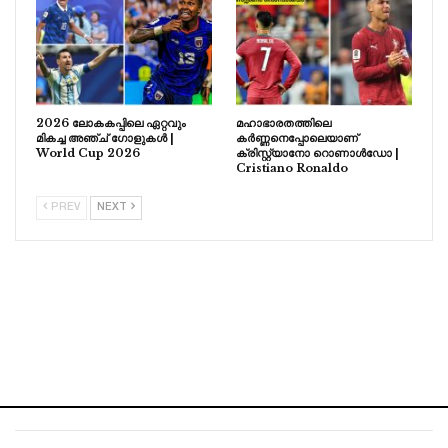
2026 ലോകകപ്പിലെ ഏറ്റവും
മഹാഭാരതത്തിലെ
മികച്ച അഞ്ച് ഗോളുകൾ |
കർണ്ണനെപ്പോലെയാണ്
World Cup 2026
ക്രിസ്റ്റ്യാനോ റൊണാൾഡോ |
Cristiano Ronaldo
PREV
NEXT