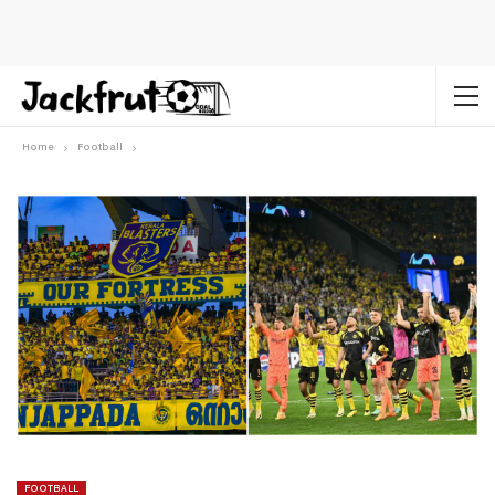
Home
Football
FOOTBALL