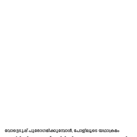
വോട്ടെടുപ്പ് പുരോഗമിക്കുമ്പോൾ, പോളിലൂടെ യഥാക്രമം