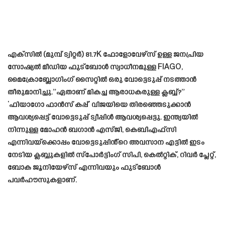
എക്‌സിൽ (മുമ്പ് ട്വിറ്റർ) 81.7K ഫോളോവേഴ്‌സ് ഉള്ള ജനപ്രിയ
സോഷ്യൽ മീഡിയ ഫുട്ബോൾ സ്വാധീനമുള്ള FIAGO,
മൈക്രോബ്ലോഗിംഗ് സൈറ്റിൽ ഒരു വോട്ടെടുപ്പ് നടത്താൻ
തീരുമാനിച്ചു.”ഏതാണ് മികച്ച ആരാധകരുള്ള ക്ലബ്ബ്?”
‘ഫിയാഗോ ഫാൻസ് കപ്പ്’ വിജയിയെ തിരഞ്ഞെടുക്കാൻ
ആവശ്യപ്പെട്ട് വോട്ടെടുപ്പ് ട്വീപ്പിൾ ആവശ്യപ്പെട്ടു. ഇന്ത്യയിൽ
നിന്നുള്ള മോഹൻ ബഗാൻ എസ്‌ജി, കെബിഎഫ്‌സി
എന്നിവയ്‌ക്കൊപ്പം വോട്ടെടുപ്പിൻ്റെ അവസാന എട്ടിൽ ഇടം
നേടിയ ക്ലബ്ബുകളിൽ സ്‌പോർട്ടിംഗ് സിപി, കെൽറ്റിക്, റിവർ പ്ലേറ്റ്,
ബോക ജൂനിയേഴ്‌സ് എന്നിവയും ഫുട്‌ബോൾ
പവർഹൗസുകളാണ്.