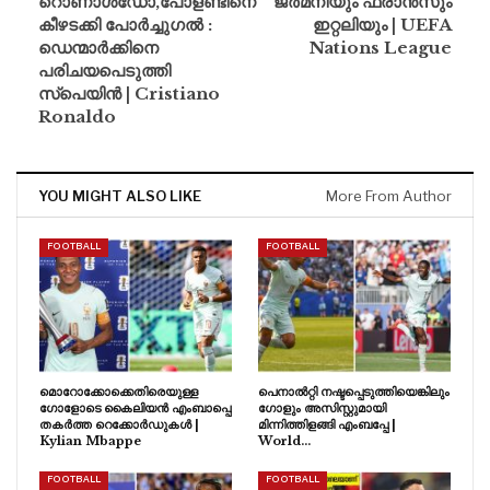
റൊണാൾഡോ,പോളണ്ടിനെ
ജർമനിയും ഫ്രാൻസും
കീഴടക്കി പോർച്ചുഗൽ :
ഇറ്റലിയും | UEFA
ഡെന്മാർക്കിനെ
Nations League
പരിചയപെടുത്തി
സ്പെയിൻ | Cristiano
Ronaldo
YOU MIGHT ALSO LIKE
More From Author
FOOTBALL
FOOTBALL
മൊറോക്കോക്കെതിരെയുള്ള
പെനാൽറ്റി നഷ്ടപ്പെടുത്തിയെങ്കിലും
ഗോളോടെ കൈലിയൻ എംബാപ്പെ
ഗോളും അസിസ്റ്റുമായി
തകർത്ത റെക്കോർഡുകൾ |
മിന്നിത്തിളങ്ങി എംബപ്പേ |
Kylian Mbappe
World…
FOOTBALL
FOOTBALL