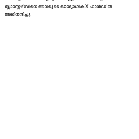
ബ്ലാസ്റ്റേഴ്സിനെ അവരുടെ ഔദ്യോഗിക X ഹാൻഡിൽ
അഭിനന്ദിച്ചു.