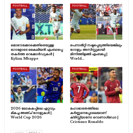
FOOTBALL
FOOTBALL
മൊറോക്കോക്കെതിരെയുള്ള
പെനാൽറ്റി നഷ്ടപ്പെടുത്തിയെങ്കിലും
ഗോളോടെ കൈലിയൻ എംബാപ്പെ
ഗോളും അസിസ്റ്റുമായി
തകർത്ത റെക്കോർഡുകൾ |
മിന്നിത്തിളങ്ങി എംബപ്പേ |
Kylian Mbappe
World…
FOOTBALL
FOOTBALL
2026 ലോകകപ്പിലെ ഏറ്റവും
മഹാഭാരതത്തിലെ
മികച്ച അഞ്ച് ഗോളുകൾ |
കർണ്ണനെപ്പോലെയാണ്
World Cup 2026
ക്രിസ്റ്റ്യാനോ റൊണാൾഡോ |
Cristiano Ronaldo