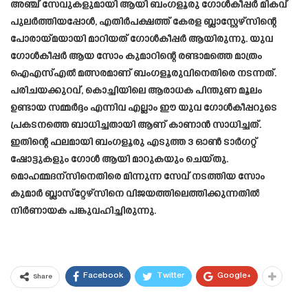
അഞ്ച് സേവുകളുമായി ആയി ബംഗളൂരു ഗോൾകീപ്പർ മികവ്
പുലർത്തിയപ്പോൾ, എതിർപക്ഷത്ത് കേരള ബ്ലാസ്റ്റേഴ്സിന്റെ
പോരായ്മയായി മാറിയത് ഗോൾകീപ്പർ ആയിരുന്നു. യുവ
ഗോൾകീപ്പർ ആയ സോം കുമാറിന്റെ രണ്ടാമത്തെ മാത്രം
ഐഎസ്എൽ മത്സരമാണ് ബംഗളൂരുവിനെതിരെ നടന്നത്.
പരിചയക്കുറവ്, കൊച്ചിയിലെ ആരാധക പിന്തുണ മൂലം
ഉണ്ടായ സമ്മർദ്ദം എന്നിവ എല്ലാം ഈ യുവ ഗോൾകീപ്പറുടെ
പ്രകടനത്തെ ബാധിച്ചതായി ആണ് കാണാൻ സാധിച്ചത്.
ഇതിന്റെ ഫലമായി ബംഗളൂരു എടുത്ത 3 ഓൺ ടാർഗറ്റ്
ഷോട്ടുകളും ഗോൾ ആയി മാറുകയും ചെയ്തു.
മൊഹമ്മദന്സിനെതിരെ മിന്നുന്ന സേവ് നടത്തിയ സോം
കുമാർ ബ്ലാസ്‌റ്റേഴ്‌സിനെ വിജയത്തിലെത്തിക്കുന്നതിൽ
നിർണായക പങ്കുവഹിച്ചിരുന്നു.
Facebook
Twitter
Google+
Share