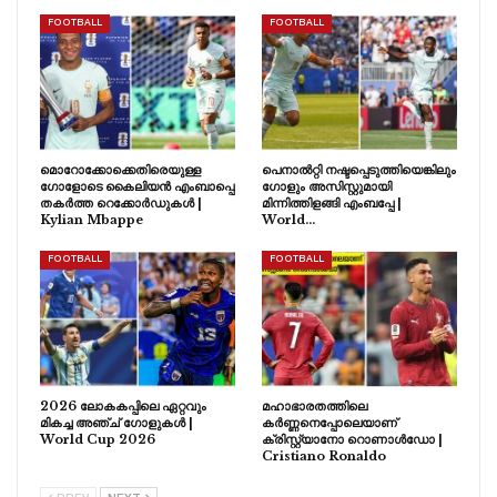
FOOTBALL
FOOTBALL
മൊറോക്കോക്കെതിരെയുള്ള
പെനാൽറ്റി നഷ്ടപ്പെടുത്തിയെങ്കിലും
ഗോളോടെ കൈലിയൻ എംബാപ്പെ
ഗോളും അസിസ്റ്റുമായി
തകർത്ത റെക്കോർഡുകൾ |
മിന്നിത്തിളങ്ങി എംബപ്പേ |
Kylian Mbappe
World…
FOOTBALL
FOOTBALL
2026 ലോകകപ്പിലെ ഏറ്റവും
മഹാഭാരതത്തിലെ
മികച്ച അഞ്ച് ഗോളുകൾ |
കർണ്ണനെപ്പോലെയാണ്
World Cup 2026
ക്രിസ്റ്റ്യാനോ റൊണാൾഡോ |
Cristiano Ronaldo