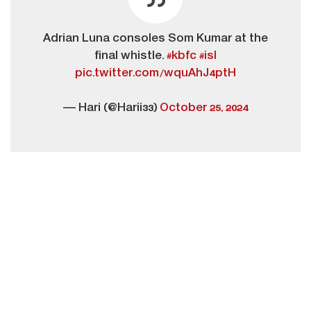
Adrian Luna consoles Som Kumar at the
final whistle.
#kbfc
#isl
pic.twitter.com/wquAhJ4ptH
— Hari (@Harii33)
October 25, 2024