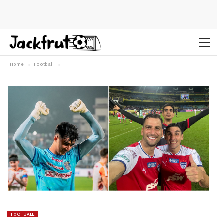
Home
Football
FOOTBALL