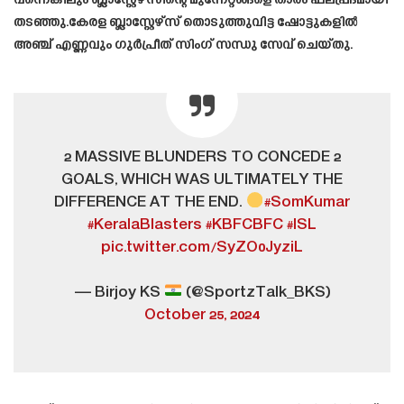
വന്നെങ്കിലും ബ്ലാസ്റ്റേഴ്സിന്റെ മുന്നേറ്റങ്ങളെ താരം ഫലപ്രദമായി
തടഞ്ഞു.കേരള ബ്ലാസ്റ്റേഴ്സ് തൊടുത്തുവിട്ട ഷോട്ടുകളിൽ
അഞ്ച് എണ്ണവും ഗുർപ്രീത് സിംഗ് സന്ധു സേവ് ചെയ്തു.
2 MASSIVE BLUNDERS TO CONCEDE 2
GOALS, WHICH WAS ULTIMATELY THE
DIFFERENCE AT THE END.
#SomKumar
#KeralaBlasters
#KBFCBFC
#ISL
pic.twitter.com/SyZO0JyziL
— Birjoy KS
(@SportzTalk_BKS)
October 25, 2024