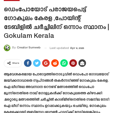
ഡെംപോയോട് പരാജയപെട്ട്
ഗോകുലം കേരള ,പോയിന്റ്
ടേബിളിൽ ചർച്ചിലിന് ഒന്നാം സ്ഥാനം |
Gokulam Kerala
By
Creator Sumeeb
Last updated
Apr 6, 2025
Share
ആവേശകരമായ പോരാട്ടത്തിനൊടുവിൽ ഡെംപോ ഗോവയോട്
ജയിക്കനാവാതെ സ്വപ്‌നങ്ങൾ തകർന്നടിഞ്ഞ് ഗോകുലം കേരള.
ഐ ലീഗിലെ അവസാന റൌണ്ട് മത്സരത്തിൽ ഡെംപോ
മൂന്നിനെതിരെ നാല് ഗോളുകൾക്ക് ഗോകുലത്തെ കീഴടക്കി
.മറ്റൊരു മത്സരത്തിൽ ചർച്ചിൽ കാശ്മീരിനെതിരെ സമനില നേടി
ഐ ലീഗ് ഒന്നാം സ്ഥാനം ഉറപ്പാക്കുകയും ചെയ്തു. ഗോകുലം
കേരളക്കായി തബിസോ ബ്രൗൺ ഹാട്രിക്ക് നേടിയെങ്കിലും