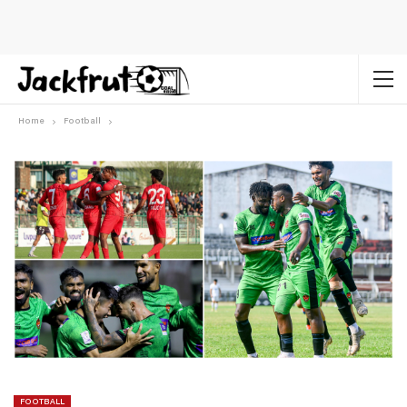
Home
Football
FOOTBALL