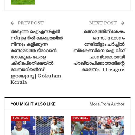
PREV POST
NEXT POST
അടുത്ത ഐഎസ്എൽ
മത്സരത്തിന് ശേഷം
സീസണിൽ കേരളത്തിൽ
ഒന്നാം സ്ഥാനം
നിന്നും കളിക്കുന്ന
നേടിയിട്ടും ചർച്ചിൽ
രണ്ടാമത്തെ ടീമാവാൻ
ബ്രദേഴ്‌സിനെ ഐ ലീഗ്
ഗോകുലം കേരള
ചാമ്പ്യന്മാരായി
,കിരീടപ്രതീക്ഷയില്‍
പ്രഖ്യാപിക്കാത്തതിന്റെ
മലബാറിയൻസ്
കാരണം | I League
ഇറങ്ങുന്നു | Gokulam
Kerala
YOU MIGHT ALSO LIKE
More From Author
FOOTBALL
FOOTBALL