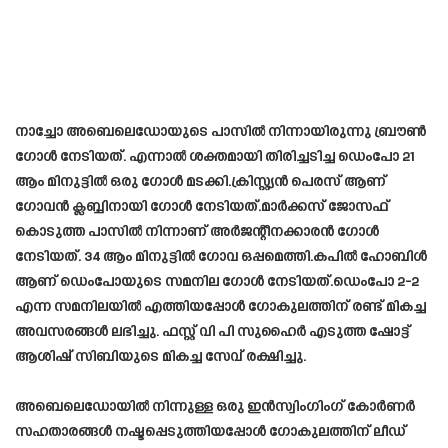
നാച്ചോ അബെലെഡോയുടെ പാസിൽ നിന്നായിരുന്നു ബ്രൗൺ
ഗോൾ നേടിയത്. എന്നാൽ ശക്തമായി തിരിച്ചടിച്ച ഡെംപോ 21
ആം മിനുട്ടിൽ ഒരു ഗോൾ മടക്കി.ക്രിസ്റ്റ്യൻ പെരസ് ആണ്
ഗോവൻ ക്ലബ്ബിനായി ഗോൾ നേടിയത്.മാർക്കസ് ജോസഫ്
കൊടുത്ത പാസിൽ നിന്നാണ് അർജന്റീനക്കാരൻ ഗോൾ
നേടിയത്. 34 ആം മിനുട്ടിൽ ഗോവ ഒപ്പമെത്തി.കപിൽ ഹോബിൾ
ആണ് ഡെംപോയുടെ സമനില ഗോൾ നേടിയത്.ഡെംപോ 2-2
എന്ന സമനിലയിൽ എത്തിയപ്പോൾ ഗോകുലത്തിന് രണ്ട് മികച്ച
അവസരങ്ങൾ ലഭിച്ചു. ഫസ്റ്റ് വി പി സുഹൈർ എടുത്ത ഷോട്ട്
ആശിഷ് സിബിയുടെ മികച്ച സേവ് രക്ഷിച്ചു.
അബെലെഡോയിൽ നിന്നുള്ള ഒരു ഇൻസ്വിംഗിംഗ് കോർണർ
സഹതാരങ്ങൾ നഷ്ടപ്പെടുത്തിയപ്പോൾ ഗോകുലത്തിന് ലീഡ്