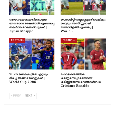
മൊറോക്കോക്കെതിരെയുള്ള
പെനാൽറ്റി നഷ്ടപ്പെടുത്തിയെങ്കിലും
ഗോളോടെ കൈലിയൻ എംബാപ്പെ
ഗോളും അസിസ്റ്റുമായി
തകർത്ത റെക്കോർഡുകൾ |
മിന്നിത്തിളങ്ങി എംബപ്പേ |
Kylian Mbappe
World…
FOOTBALL
FOOTBALL
2026 ലോകകപ്പിലെ ഏറ്റവും
മഹാഭാരതത്തിലെ
മികച്ച അഞ്ച് ഗോളുകൾ |
കർണ്ണനെപ്പോലെയാണ്
World Cup 2026
ക്രിസ്റ്റ്യാനോ റൊണാൾഡോ |
Cristiano Ronaldo
PREV
NEXT