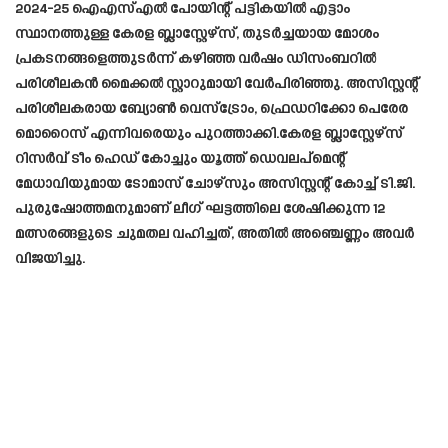
2024-25 ഐഎസ്എൽ പോയിന്റ് പട്ടികയിൽ എട്ടാം
സ്ഥാനത്തുള്ള കേരള ബ്ലാസ്റ്റേഴ്‌സ്, തുടർച്ചയായ മോശം
പ്രകടനങ്ങളെത്തുടർന്ന് കഴിഞ്ഞ വർഷം ഡിസംബറിൽ
പരിശീലകൻ മൈക്കൽ സ്റ്റാറുമായി വേർപിരിഞ്ഞു. അസിസ്റ്റന്റ്
പരിശീലകരായ ബ്യോൺ വെസ്‌ട്രോം, ഫ്രെഡറിക്കോ പെരേര
മൊറൈസ് എന്നിവരെയും പുറത്താക്കി.കേരള ബ്ലാസ്റ്റേഴ്‌സ്
റിസർവ് ടീം ഹെഡ് കോച്ചും യൂത്ത് ഡെവലപ്‌മെന്റ്
മേധാവിയുമായ ടോമാസ് ചോഴ്‌സും അസിസ്റ്റന്റ് കോച്ച് ടി.ജി.
പുരുഷോത്തമനുമാണ് ലീഗ് ഘട്ടത്തിലെ ശേഷിക്കുന്ന 12
മത്സരങ്ങളുടെ ചുമതല വഹിച്ചത്, അതിൽ അഞ്ചെണ്ണം അവർ
വിജയിച്ചു.