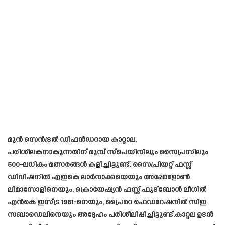
മുൻ സെൻട്രൽ ഡിഫൻഡറായ കാറ്റാല,
പരിശീലകനാകുന്നതിന് മുമ്പ് സ്പെയിനിലും സൈപ്രസിലും
500-ലധികം മത്സരങ്ങൾ കളിച്ചിട്ടുണ്ട്. സൈപ്രിയറ്റ് ഫസ്റ്റ്
ഡിവിഷനിൽ എഇകെ ലാർനാക്കയെയും അപ്പോളോൺ
ലിമാസോളിനെയും, ക്രൊയേഷ്യൻ ഫസ്റ്റ് ഫുട്ബോൾ ലീഗിൽ
എൻകെ ഇസ്ട്ര 1961-നെയും, പ്രൈമറ ഫെഡറേഷനിൽ സിഇ
സബാഡെലിനെയും അദ്ദേഹം പരിശീലിപ്പിച്ചിട്ടുണ്ട്.കാറ്റല ഉടൻ