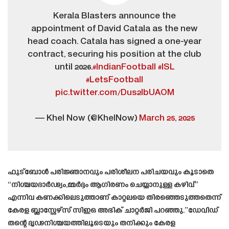
Kerala Blasters announce the
appointment of David Catala as the new
head coach. Catala has signed a one-year
contract, securing his position at the club
until 2026.
#IndianFootball
#ISL
#LetsFootball
pic.twitter.com/Dus2IbUAOM
— Khel Now (@KhelNow)
March 25, 2025
ഫുട്‌ബോൾ പരിജ്ഞാനവും പരിശീലന പരിചയവും കൂടാതെ
“നിശ്ചയദാർഢ്യം,മ്മർദ്ദം ആഗിരണം ചെയ്യാനുള്ള കഴിവ്”
എന്നിവ കണക്കിലെടുത്താണ് കാറ്റലയെ തിരഞ്ഞെടുത്തതെന്ന്
കേരള ബ്ലാസ്റ്റേഴ്‌സ് സിഇഒ അഭിക് ചാറ്റർജി പറഞ്ഞു.”ഡേവിഡ്
തന്റെ ദൃഢനിശ്ചയത്തിലൂടെയും തനിക്കും കേരള