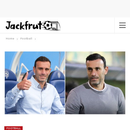
Home
Football
FOOTBALL