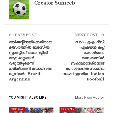
Creator Sumeeb
PREV POST
NEXT POST
അർജന്റീനയ്‌ക്കെതിരായ
2027 എഎഫ്‌സി
മത്സരത്തിൽ ബ്രസീൽ
ഏഷ്യൻ കപ്പ്
സ്റ്റാർട്ടിംഗ് ലൈനപ്പിൽ
യോഗ്യതാ
ആറ് മാറ്റങ്ങൾ
മത്സരത്തിൽ
വരുത്തുമെന്ന്
ബംഗ്ലാദേശിനോട്
പരിശീലകൻ ഡോറിവൽ
ഗോൾരഹിത സമനില
ജൂനിയർ | Brazil |
വഴങ്ങി ഇന്ത്യ | Indian
Argentina
Football
YOU MIGHT ALSO LIKE
More From Author
FOOTBALL
FOOTBALL