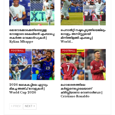
മൊറോക്കോക്കെതിരെയുള്ള
പെനാൽറ്റി നഷ്ടപ്പെടുത്തിയെങ്കിലും
ഗോളോടെ കൈലിയൻ എംബാപ്പെ
ഗോളും അസിസ്റ്റുമായി
തകർത്ത റെക്കോർഡുകൾ |
മിന്നിത്തിളങ്ങി എംബപ്പേ |
Kylian Mbappe
World…
FOOTBALL
FOOTBALL
2026 ലോകകപ്പിലെ ഏറ്റവും
മഹാഭാരതത്തിലെ
മികച്ച അഞ്ച് ഗോളുകൾ |
കർണ്ണനെപ്പോലെയാണ്
World Cup 2026
ക്രിസ്റ്റ്യാനോ റൊണാൾഡോ |
Cristiano Ronaldo
PREV
NEXT