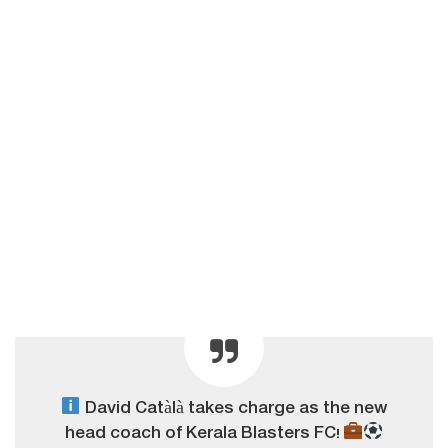
David Catàlà takes charge as the new
head coach of Kerala Blasters FC!