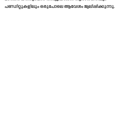
പണ്ഡിറ്റുകളിലും ഒരുപോലെ ആവേശം ജ്വലിപ്പിക്കുന്നു.