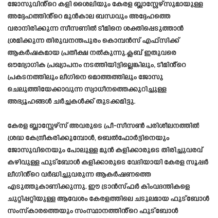
ജോസുവിൻ്റെ കളി ശൈലിയും കേരള ബ്ലാസ്റ്റേഴ്‌സുമായുള്ള
അദ്ദേഹത്തിൻ്റെ മുൻകാല ബന്ധവും അദ്ദേഹത്തെ
വരാനിരിക്കുന്ന സീസണിൽ ടീമിനെ ശക്തിപ്പെടുത്താൻ
ശ്രമിക്കുന്ന തിരുവനന്തപുരം കൊമ്പൻസ് എഫ്‌സിക്ക്
ആകർഷകമായ പ്രതീക്ഷ നൽകുന്നു.ക്ലബ് ഇതുവരെ
ഔദ്യോഗിക പ്രഖ്യാപനം നടത്തിയിട്ടില്ലെങ്കിലും, ടീമിൻ്റെ
പ്രകടനത്തിലും ലീഗിനെ മൊത്തത്തിലും ജോസു
ചെലുത്തിയേക്കാവുന്ന സ്വാധീനത്തെക്കുറിച്ചുള്ള
അഭ്യൂഹങ്ങൾ ചർച്ചകൾക്ക് തുടക്കമിട്ടു.
കേരള ബ്ലാസ്റ്റേഴ്‌സ് അവരുടെ പ്രീ-സീസൺ പരിശീലനത്തിൽ
ശ്രദ്ധ കേന്ദ്രീകരിക്കുമ്പോൾ, ബെൽഫോർട്ടിനെയും
ജോസുവിനെയും പോലുള്ള മുൻ കളിക്കാരുടെ തിരിച്ചുവരവ്
കഴിവുള്ള ഫുട്ബോൾ കളിക്കാരുടെ വേദിയായി കേരള സൂപ്പർ
ലീഗിൻ്റെ വർദ്ധിച്ചുവരുന്ന ആകർഷണത്തെ
എടുത്തുകാണിക്കുന്നു. ഈ ട്രാൻസ്ഫർ കിംവദന്തികളെ
ചുറ്റിപ്പറ്റിയുള്ള ആവേശം കേരളത്തിലെ ചടുലമായ ഫുട്ബോൾ
സംസ്കാരത്തെയും സംസ്ഥാനത്തിൻ്റെ ഫുട്ബോൾ