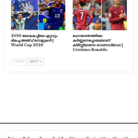
2026 ലോകകപ്പിലെ ഏറ്റവും
മഹാഭാരതത്തിലെ
മികച്ച അഞ്ച് ഗോളുകൾ |
കർണ്ണനെപ്പോലെയാണ്
World Cup 2026
ക്രിസ്റ്റ്യാനോ റൊണാൾഡോ |
Cristiano Ronaldo
PREV
NEXT