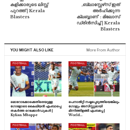
കളിക്കാരുടെ ലിസ്റ്റ്
,ബ്ലാസ്റ്റേഴ്‌സ് ഇത്
പുറത്ത് | Kerala
അർഹിക്കുന്ന
Blasters
ക്ലബ്ബാണ്’ : മിലോസ്
ഡ്രിൻസിച്ച് | Kerala
Blasters
YOU MIGHT ALSO LIKE
More From Author
FOOTBALL
FOOTBALL
മൊറോക്കോക്കെതിരെയുള്ള
പെനാൽറ്റി നഷ്ടപ്പെടുത്തിയെങ്കിലും
ഗോളോടെ കൈലിയൻ എംബാപ്പെ
ഗോളും അസിസ്റ്റുമായി
തകർത്ത റെക്കോർഡുകൾ |
മിന്നിത്തിളങ്ങി എംബപ്പേ |
Kylian Mbappe
World…
FOOTBALL
FOOTBALL