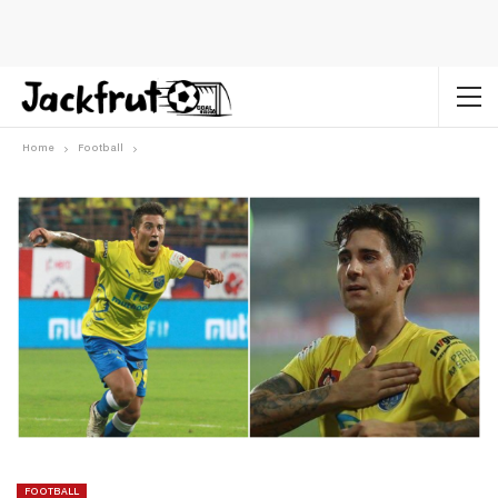
Home
Football
FOOTBALL