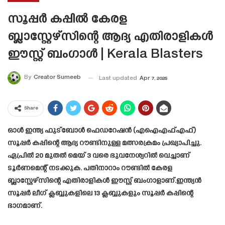
സൂപ്പർ കപ്പിൽ കേരള
ബ്ലാസ്റ്റേഴ്സിന്റെ ആദ്യ എതിരാളികൾ
ഈസ്റ്റ് ബംഗാൾ | Kerala Blasters
By
Creator Sumeeb
Last updated
Apr 7, 2025
Share
ഓൾ ഇന്ത്യ ഫുട്ബോൾ ഫെഡറേഷൻ (എഐഎഫ്എഫ്)
സൂപ്പർ കപ്പിന്റെ ആദ്യ റൗണ്ടിനുള്ള മത്സരക്രമം പ്രഖ്യാപിച്ചു.
ഏപ്രിൽ 20 മുതൽ മെയ് 3 വരെ ഭുവനേശ്വറിൽ വെച്ചാണ്
ടൂർണമെന്റ് നടക്കുക. പതിനാറാം റൗണ്ടിൽ കേരള
ബ്ലാസ്റ്റേഴ്‌സിന്റെ എതിരാളികൾ ഈസ്റ്റ് ബംഗാളാണ്.ഇന്ത്യൻ
സൂപ്പർ ലീഗ് ക്ലബ്ബുകളിലെ 13 ക്ലബ്ബുകളും സൂപ്പർ കപ്പിന്റെ
ഭാഗമാണ്.