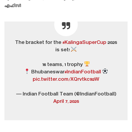
എഫ്‌സി
The bracket for the
#KalingaSuperCup
2025
is set!
16 teams, 1 trophy
Bhubaneswar
#IndianFootball
pic.twitter.com/XQrvtkc92W
— Indian Football Team (@IndianFootball)
April 7, 2025