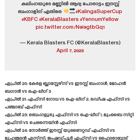
കലിംഗയുടെ മണ്ണിൽ ആദ്യ പോരാട്ടം ഈസ്റ്റ്‌
ബംഗാളിന് എതിരെ
#KalingaSuperCup
#KBFC
#KeralaBlasters
#YennumYellow
pic.twitter.com/N9i9gtbGq1
— Kerala Blasters FC (@KeralaBlasters)
April 7, 2025
ഏപ്രിൽ 20: കേരള ബ്ലാസ്റ്റേഴ്‌സ് vs ഈസ്റ്റ് ബംഗാൾ, മോഹൻ
ബഗാൻ vs ഐ-ലീഗ് 3
ഏപ്രിൽ 21: എഫ്‌സി ഗോവ vs ഐ-ലീഗ് 2, ഒഡീഷ എഫ്‌സി vs
പഞ്ചാബ് എഫ്‌സി
ഏപ്രിൽ 23: ബെംഗളൂരു എഫ്‌സി vs ഐ-ലീഗ് 1, മുംബൈ സിറ്റി
എഫ്‌സി vs ചെന്നൈയിൻ എഫ്‌സി
ഏപ്രിൽ 24: നോർത്ത് ഈസ്റ്റ് യുണൈറ്റഡ് എഫ്‌സി vs
മുഹമ്മദൻ എസ്‌സി, ജംഷഡ്പൂർ എഫ്‌സി vs ഹൈദരാബാദ്