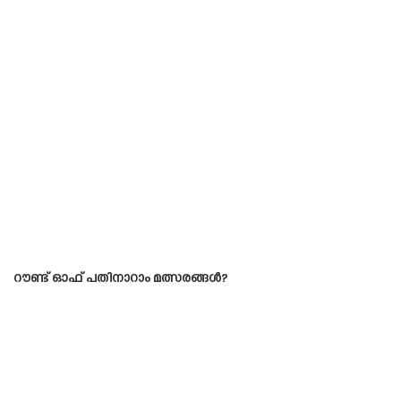
റൗണ്ട് ഓഫ് പതിനാറാം മത്സരങ്ങൾ?