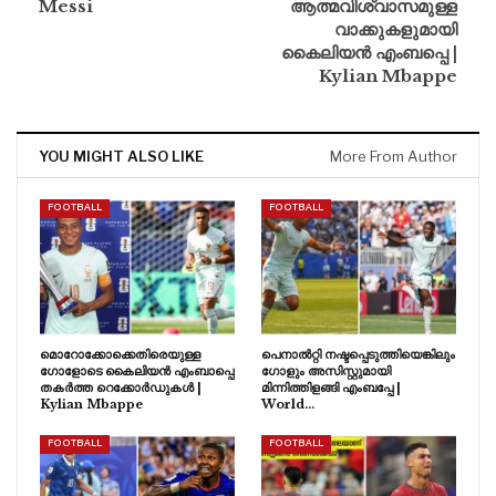
Messi
ആത്മവിശ്വാസമുള്ള
വാക്കുകളുമായി
കൈലിയൻ എംബപ്പെ |
Kylian Mbappe
YOU MIGHT ALSO LIKE
More From Author
FOOTBALL
FOOTBALL
മൊറോക്കോക്കെതിരെയുള്ള
പെനാൽറ്റി നഷ്ടപ്പെടുത്തിയെങ്കിലും
ഗോളോടെ കൈലിയൻ എംബാപ്പെ
ഗോളും അസിസ്റ്റുമായി
തകർത്ത റെക്കോർഡുകൾ |
മിന്നിത്തിളങ്ങി എംബപ്പേ |
Kylian Mbappe
World…
FOOTBALL
FOOTBALL