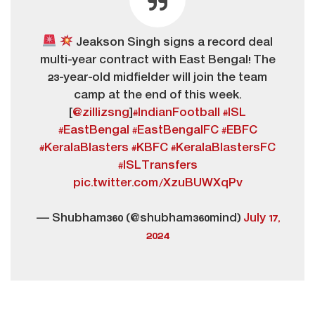
Jeakson Singh signs a record deal
multi-year contract with East Bengal! The
23-year-old midfielder will join the team
camp at the end of this week.
[
@zillizsng
]
#IndianFootball
#ISL
#EastBengal
#EastBengalFC
#EBFC
#KeralaBlasters
#KBFC
#KeralaBlastersFC
#ISLTransfers
pic.twitter.com/XzuBUWXqPv
— Shubham360 (@shubham360mind)
July 17,
2024