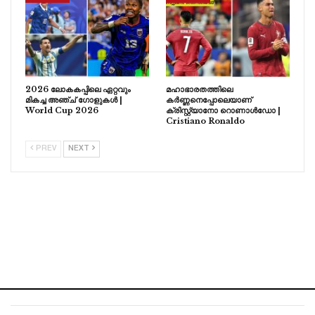
2026 ലോകകപ്പിലെ ഏറ്റവും
മഹാഭാരതത്തിലെ
മികച്ച അഞ്ച് ഗോളുകൾ |
കർണ്ണനെപ്പോലെയാണ്
World Cup 2026
ക്രിസ്റ്റ്യാനോ റൊണാൾഡോ |
Cristiano Ronaldo
PREV
NEXT