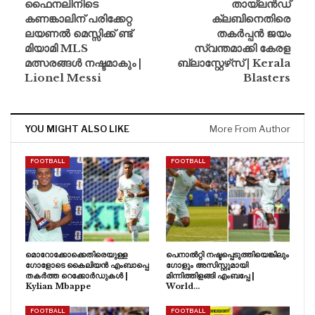
ഫൈനലിനിടെ
തായ്‍ലൻഡ്
കണങ്കാലിന് പരിക്കേറ്റ
ക്ലബിനെതിരെ
ലയണൽ മെസ്സിക്ക് ണ്ട്
തകർപ്പൻ ജയം
മിയാമി MLS
സ്വന്തമാക്കി കേരള
മത്സരങ്ങൾ നഷ്ടമാകും |
ബ്ലാസ്റ്റേഴ്‌സ് | Kerala
Lionel Messi
Blasters
YOU MIGHT ALSO LIKE
More From Author
FOOTBALL
FOOTBALL
മൊറോക്കോക്കെതിരെയുള്ള
പെനാൽറ്റി നഷ്ടപ്പെടുത്തിയെങ്കിലും
ഗോളോടെ കൈലിയൻ എംബാപ്പെ
ഗോളും അസിസ്റ്റുമായി
തകർത്ത റെക്കോർഡുകൾ |
മിന്നിത്തിളങ്ങി എംബപ്പേ |
Kylian Mbappe
World…
FOOTBALL
FOOTBALL