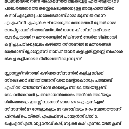
മധ്യനിരയിൽ നിന്ന് ആക്രമണത്തിലേക്കുള്ള എതിരാളിയുടെ
പരിവർത്തനത്തെ തടസ്സപ്പെടുത്താനുള്ള അദ്ദേഹത്തിൻ്റെ
കഴിവ് എടുത്തു പറയേണ്ടതാണ്.2022 ജൂണിൽ നടന്ന
എഎഫ്‌സി ഏഷ്യൻ കപ്പ് യോഗ്യതാ മത്സരങ്ങൾ മുതൽ 2023
സെപ്റ്റംബറിൽ തായ്‌ലൻഡിൽ നടന്ന കിംഗ്‌സ് കപ്പ് വരെ
തുടർച്ചയായി 17 മത്സരങ്ങളിൽ ജീക്‌സൺ ദേശീയ ടീമിനായി
കളിച്ചു.പരിക്കുമൂലം കഴിഞ്ഞ സീസണിൽ 10 മത്സരങ്ങൾ
മാത്രമാണ് ബ്ലാസ്റ്റേഴ്‌സ് മിഡ്ഫീൽഡർ കളിച്ചത്.ഈസ്റ്റ് ബംഗാള്‍
മികച്ച കളിക്കാരെ ടീമിലെത്തിക്കുന്നുണ്ട്.
ബ്ലാസ്റ്റേഴ്സിനായി കഴിഞ്ഞസീസണില്‍ കളിച്ച ഗ്രീക്ക്
സ്ട്രൈക്കര്‍ ദിമിത്രിയോസ് ഡയമെന്റാകോസും പഞ്ചാബ്
എഫ്.സി.യില്‍നിന്ന് മാദി തലാലും ടീമിലെത്തിയിട്ടുണ്ട്.
മോഹന്‍ബഗാന്‍ പ്രതിരോധനിരതാരം അന്‍വര്‍ അലിയും
ടീമിലെത്തും.ഈസ്റ്റ് ബംഗാൾ 2023-24 ഐഎസ്എൽ
സീസണിൽ 27 ഗോളുകളും 29 വഴങ്ങിയും 9-ാം സ്ഥാനത്താണ്
ഫിനിഷ് ചെയ്തത്. എഎഫ്‌സി ചാമ്പ്യൻസ് ലീഗ് 2,
ഐഎസ്എൽ, ഡ്യൂറൻഡ് കപ്പ്, സൂപ്പർ കപ്പ് എന്നിവയിൽ ക്ലബ്