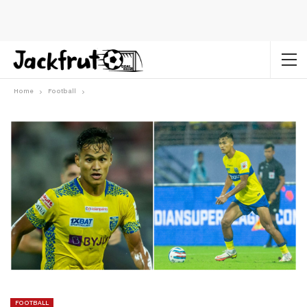
Home
Football
FOOTBALL