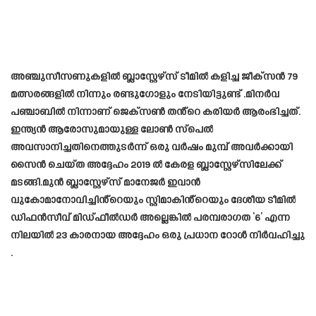
അഞ്ചുസീസണുകളില്‍ ബ്ലാസ്റ്റേഴ്‌സ് ടീമില്‍ കളിച്ച ജീക്സന്‍ 79
മത്സരങ്ങളില്‍ നിന്നും രണ്ടുഗോളും നേടിയിട്ടുണ്ട് .മിനർവ
പഞ്ചാബിൽ നിന്നാണ് ജെക്‌സൺ തൻ്റെ കരിയർ ആരംഭിച്ചത്.
ഇന്ത്യൻ ആരോസുമായുള്ള ലോൺ സ്പെൽ
അവസാനിച്ചതിനെത്തുടർന്ന് ഒരു വർഷം മുമ്പ് അവർക്കായി
സൈൻ ചെയ്ത അദ്ദേഹം 2019 ൽ കേരള ബ്ലാസ്റ്റേഴ്സിലേക്ക്
മടങ്ങി.മുൻ ബ്ലാസ്റ്റേഴ്‌സ് മാനേജർ ഇവാൻ
വുകോമാനോവിച്ചിൻ്റെയും സ്റ്റിമാകിൻ്റെയും ദേശീയ ടീമിൽ
ഡിഫൻസീവ് മിഡ്‌ഫീൽഡർ അല്ലെങ്കിൽ പരമ്പരാഗത ‘6’ എന്ന
നിലയിൽ 23 കാരനായ അദ്ദേഹം ഒരു പ്രധാന റോൾ നിർവഹിച്ചു
.