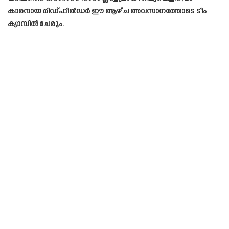
കാരനായ മിഡ്ഫീൽഡർ ഈ ആഴ്ച അവസാനത്തോടെ ടീം
ക്യാമ്പിൽ ചേരും.