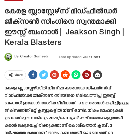
കേരള ബ്ലാസ്റ്റേഴ്‌സ് മിഡ്ഫീൽഡർ
ജീക്സൺ സിംഗിനെ സ്വന്തമാക്കി
ഈസ്റ്റ് ബംഗാൾ | Jeakson Singh |
Kerala Blasters
By
Creator Sumeeb
Last updated
Jul 17, 2024
Share
കേരള ബ്ലാസ്റ്റേഴ്സിൽ നിന്ന് 23 കാരനായ ഡിഫൻസീവ്
മിഡ്ഫീൽഡർ ജീക്സൺ സിങ്ങിനെ ടീമിലെത്തിച്ച് ഈസ്റ്റ്
ബംഗാൾ ഇപ്പോൾ. ദേശീയ ടീമിനായി 19 മത്സരങ്ങൾ കളിച്ചിട്ടുള്ള
ജീക്‌സണിന് മറ്റ് ക്ലബ്ബുകളിൽ നിന്ന് ഒന്നിലധികം ഓഫറുകൾ
ഉണ്ടായിരുന്നെങ്കിലും 2023/24 സൂപ്പർ കപ്പ് ജേതാക്കളുമായി
കരാർ ഒപ്പുവെച്ചിരിക്കുകയാണ് കൊല്കത്തൻ ക്ലബ് . 3
വർഷത്തെ കരാറാണ് താരം ക്ലബ്ബുമായി ഒപ്പുവെച്ചത്, 23