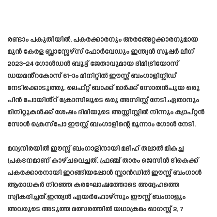
രണ്ടാം പകുതിയിൽ, പകരക്കാരനും അരങ്ങേറ്റക്കാരനുമായ
മുൻ കേരള ബ്ലാസ്റ്റേഴ്‌സ് ഫോർവേഡും ഇന്ത്യൻ സൂപ്പർ ലീഗ്
2023-24 ഗോൾഡൻ ബൂട്ട് ജേതാവുമായ ദിമിട്രിയോസ്
ഡയമൻ്റകോസ് 61-ാം മിനിറ്റിൽ ഈസ്റ്റ് ബംഗാളിന്ലീഡ്
നേടിക്കൊടുത്തു. ലെഫ്റ്റ് ബാക്ക് മാർക്ക് സോതൻപുയ ഒരു
പിൻ പോയിൻ്റ് ക്രോസിലൂടെ ഒരു അസിസ്റ്റ് നേടി.ഏതാനും
മിനിറ്റുകൾക്ക് ശേഷം ദിമിയുടെ അസ്സിസ്റ്റിൽ നിന്നും ക്യാപ്റ്റൻ
സോൾ ക്രെസ്‌പോ ഈസ്റ്റ് ബംഗാളിന്റെ മൂന്നാം ഗോൾ നേടി.
മധ്യനിരയിൽ ഈസ്റ്റ് ബംഗാളിനായി മദിഹ് തലാൽ മികച്ച
പ്രകടനമാണ് കാഴ്ചവെച്ചത്. ഫ്രഞ്ച് താരം ജെസിൻ ടികെക്ക്
പകരക്കാരനായി ഇറങ്ങിയപ്പോൾ സ്റ്റാൻഡിൽ ഈസ്റ്റ് ബംഗാൾ
ആരാധകർ നിറഞ്ഞ കരഘോഷത്തോടെ അദ്ദേഹത്തെ
സ്വീകരിച്ചത്.ഇന്ത്യൻ എയർഫോഴ്‌സും ഈസ്റ്റ് ബംഗാളും
അവരുടെ അടുത്ത മത്സരത്തിൽ യഥാക്രമം ഓഗസ്റ്റ് 2, 7