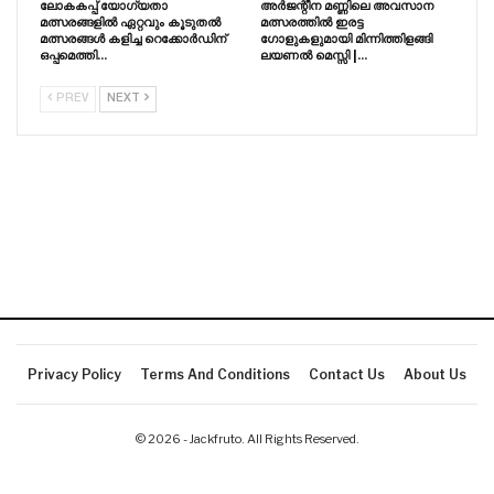
ലോകകപ്പ് യോഗ്യതാ
അർജന്റീന മണ്ണിലെ അവസാന
മത്സരങ്ങളിൽ ഏറ്റവും കൂടുതൽ
മത്സരത്തിൽ ഇരട്ട
മത്സരങ്ങൾ കളിച്ച റെക്കോർഡിന്
ഗോളുകളുമായി മിന്നിത്തിളങ്ങി
ഒപ്പമെത്തി…
ലയണൽ മെസ്സി |…
PREV
NEXT
Privacy Policy
Terms And Conditions
Contact Us
About Us
© 2026 - Jackfruto. All Rights Reserved.