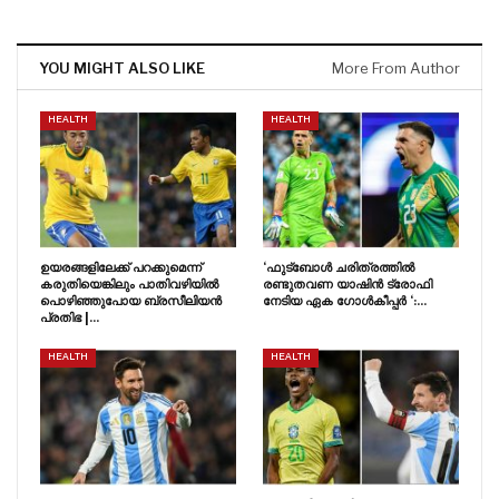
YOU MIGHT ALSO LIKE
More From Author
HEALTH
HEALTH
ഉയരങ്ങളിലേക്ക് പറക്കുമെന്ന്
‘ഫുട്ബോൾ ചരിത്രത്തിൽ
കരുതിയെങ്കിലും പാതിവഴിയിൽ
രണ്ടുതവണ യാഷിൻ ട്രോഫി
പൊഴിഞ്ഞുപോയ ബ്രസീലിയൻ
നേടിയ ഏക ഗോൾകീപ്പർ ‘:…
പ്രതിഭ |…
HEALTH
HEALTH