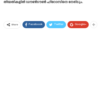
തീയതികളിൽ ഡൗൺടൗൺ ഹീറോസിനെ നേരിടും.
Facebook
Twitter
Google+
Share