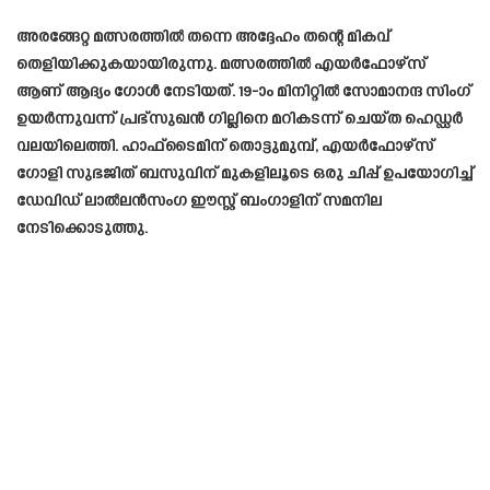
അരങ്ങേറ്റ മത്സരത്തിൽ തന്നെ അദ്ദേഹം തന്റെ മികവ്
തെളിയിക്കുകയായിരുന്നു. മത്സരത്തിൽ എയർഫോഴ്സ്
ആണ് ആദ്യം ഗോൾ നേടിയത്. 19-ാം മിനിറ്റിൽ സോമാനന്ദ സിംഗ്
ഉയർന്നുവന്ന് പ്രഭ്സുഖൻ ഗില്ലിനെ മറികടന്ന് ചെയ്ത ഹെഡ്ഡർ
വലയിലെത്തി. ഹാഫ്‌ടൈമിന് തൊട്ടുമുമ്പ്, എയർഫോഴ്‌സ്
ഗോളി സുഭജിത് ബസുവിന് മുകളിലൂടെ ഒരു ചിപ്പ് ഉപയോഗിച്ച്
ഡേവിഡ് ലാൽലൻസംഗ ഈസ്റ്റ് ബംഗാളിന് സമനില
നേടിക്കൊടുത്തു.