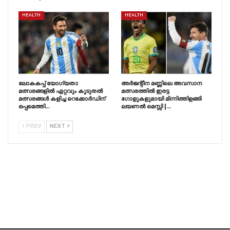
HEALTH
HEALTH
ലോകകപ്പ് യോഗ്യതാ
അർജന്റീന മണ്ണിലെ അവസാന
മത്സരങ്ങളിൽ ഏറ്റവും കൂടുതൽ
മത്സരത്തിൽ ഇരട്ട
മത്സരങ്ങൾ കളിച്ച റെക്കോർഡിന്
ഗോളുകളുമായി മിന്നിത്തിളങ്ങി
ഒപ്പമെത്തി…
ലയണൽ മെസ്സി |…
PREV
NEXT