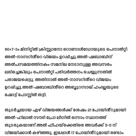
90+7-ാം മിനിറ്റിൽ ക്രിസ്റ്റ്യാനോ റൊണാൾഡോയുടെ പെനാൽറ്റി
അൽ-നാസറിൻ്റെ വിജയം ഉറപ്പിച്ചു.അൽ-ഷബാബിന്
അൽപസമയത്തിനകം സമനില നേടാനുള്ള അവസരം
ലഭിച്ചെങ്കിലും പെനാൽറ്റി പരിവർത്തനം ചെയ്യുന്നതിൽ
പരാജയപ്പെട്ടു, അതിനാൽ അൽ-നാസറിൻ്റെ വിജയം
ഉറപ്പിച്ചു.അൽ-ഷബാബിൻ്റെ അബ്ദുറസാഖ് ഹംദല്ലയുടെ
ഷോട്ട് പോസ്റ്റിൽ തട്ടി.
തുടർച്ചയായ ഏഴ് വിജയങ്ങൾക്ക് ശേഷം 21 പോയിൻ്റുമായി
അൽ-ഹിലാൽ സൗദി പ്രോ ലീഗിൽ ഒന്നാം സ്ഥാനത്ത്
തുടരുകയാണ്.അൽ ഫീഹയ്‌ക്കെതിരെ അവർക്ക് 3-0 ന്
വിജയിക്കാൻ കഴിഞ്ഞു. ഇപ്പോൾ 17 പോയിൻ്റുമായി രണ്ടാം