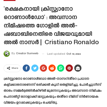
‘രക്ഷകനായി ക്രിസ്റ്റ്യാനോ
റൊണാൾഡോ’ : അവസാന
നിമിഷത്തെ ഗോളിൽ അൽ-
ഷബാബിനെതിരെ വിജയവുമായി
അൽ നാസർ | Cristiano Ronaldo
By
Creator Sumeeb
Last updated
Oct 19, 2024
Share
ക്രിസ്റ്റ്യാനോ റൊണാൾഡോ അൽ-നാസറിൻ്റെ പ്രധാന
കളിക്കാരനാണെന്ന് ഒരിക്കൽ കൂടി തെളിയിച്ചു. പോർച്ചുഗീസ്
താരം സമ്മർദ്ദത്തിൻകീഴിൽ മുന്നേറുകയും അവസാന നിമിഷം
പെനാൽറ്റി ഗോളാക്കി മാറ്റുകയും തൻ്റെ ടീമിന് നിർണായക
വിജയം ഉറപ്പാക്കുകയും ചെയ്തു.