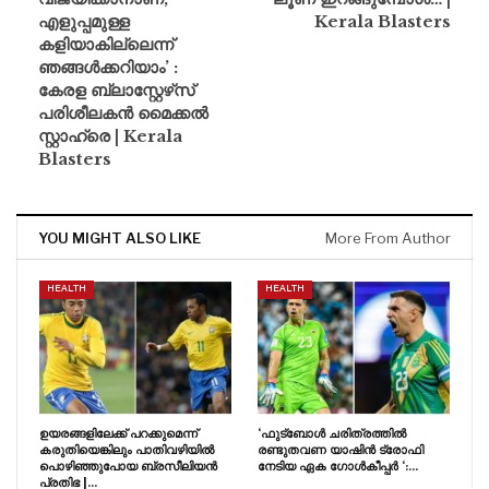
എളുപ്പമുള്ള
Kerala Blasters
കളിയാകില്ലെന്ന്
ഞങ്ങൾക്കറിയാം’ :
കേരള ബ്ലാസ്റ്റേഴ്‌സ്
പരിശീലകൻ മൈക്കൽ
സ്റ്റാഹ്രെ | Kerala
Blasters
YOU MIGHT ALSO LIKE
More From Author
HEALTH
HEALTH
ഉയരങ്ങളിലേക്ക് പറക്കുമെന്ന്
‘ഫുട്ബോൾ ചരിത്രത്തിൽ
കരുതിയെങ്കിലും പാതിവഴിയിൽ
രണ്ടുതവണ യാഷിൻ ട്രോഫി
പൊഴിഞ്ഞുപോയ ബ്രസീലിയൻ
നേടിയ ഏക ഗോൾകീപ്പർ ‘:…
പ്രതിഭ |…