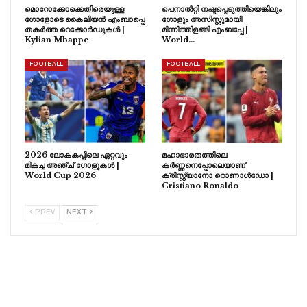
മൊറോക്കോക്കെതിരെയുള്ള
പെനാൽറ്റി നഷ്ടപ്പെടുത്തിയെങ്കിലും
ഗോളോടെ കൈലിയൻ എംബാപ്പെ
ഗോളും അസിസ്റ്റുമായി
തകർത്ത റെക്കോർഡുകൾ |
മിന്നിത്തിളങ്ങി എംബപ്പേ |
Kylian Mbappe
World…
FOOTBALL
FOOTBALL
2026 ലോകകപ്പിലെ ഏറ്റവും
മഹാഭാരതത്തിലെ
മികച്ച അഞ്ച് ഗോളുകൾ |
കർണ്ണനെപ്പോലെയാണ്
World Cup 2026
ക്രിസ്റ്റ്യാനോ റൊണാൾഡോ |
Cristiano Ronaldo
PREV
NEXT