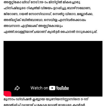
അത്ലറ്റികോ ലീഡ് നേടി.119-ാം മിനിറ്റിൽ മികച്ചൊരു
ഫിനിഷിലൂടെ റിക്വൽമി വിജയം ഉറപ്പിച്ചു.ബാഴ്‌സലോണ,
ജിറോണ, റയൽ സോസിഡാഡ്, സെൽറ്റ വിഗോ, മല്ലോർക്ക,
അത്‌ലറ്റിക് ബിൽബാവോ, സെവിയ്യ എന്നിവർക്കൊപ്പം
അവസാന എട്ടിലേക്ക് അത്ലറ്റികോയും
എത്തി.വെള്ളിയാഴ്ചയാണ് ക്വാർട്ടർ ഫൈനൽ നറുക്കെടുപ്പ്.
മൂന്നാം ഡിവിഷൻ ക്ലബ്ബായ യൂണിയനിസ്റ്റാസിനെ 3-1ന്
തോൽപ്പിച്ച് വ്യാഴാഴ്ച കോപ്പ ഡെൽ റേയുടെ ക്വാർട്ടർ