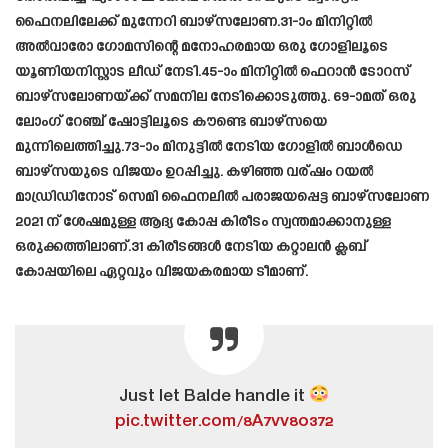
ഫൈനലിലേക്ക് മുന്നേറി ബാഴ്‌സലോണ.31-ാം മിനിറ്റിൽ
അൽവാരോ ഗോമസിന്റെ മനോഹരമായ ഒരു ഗോളിലൂടെ
യൂണിയനിസ്റ്റാs ലീഡ് നേടി.45-ാം മിനിറ്റിൽ ഫെറാൻ ടോറസ്
ബാഴ്‌സലോണയ്ക്ക് സമനില നേടിക്കൊടുത്തു. 69-ാമത് ഒരു
ലോംഗ് റേഞ്ച് ഷോട്ടിലൂടെ കൗണ്ടെ ബാഴ്‌സയെ
മുന്നിലെത്തിച്ചു.73-ാം മിനുട്ടിൽ നേടിയ ഗോളിൽ ബാൾഡെ
ബാഴ്സയുടെ വിജയം ഉറപ്പിച്ചു. കഴിഞ്ഞ വര്ഷം റയൽ
മാഡ്രിഡിനോട് സെമി ഫൈനലിൽ പരാജയപ്പെട്ട ബാഴ്സലോണ
2021 ന് ശേഷമുള്ള ആദ്യ കോപ്പ കിരീടം സ്വന്തമാക്കാനുള്ള
ഒരുക്കത്തിലാണ്.31 കിരീടങ്ങൾ നേടിയ കറ്റാലൻ ക്ലബ്
കോപ്പയിലെ ഏറ്റവും വിജയകരമായ ടീമാണ്.
Just let Balde handle it
pic.twitter.com/8A7vv8o372