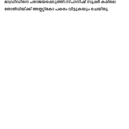
മാഡ്രിഡിനെ പരാജയപ്പെടുത്തി.സ്‌പാനിഷ് സൂപ്പര്‍ കപ്പിലെ
തോല്‍വിയ്‌ക്ക് അത്ലറ്റികോ പകരം വീട്ടുകയും ചെയ്തു.