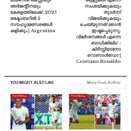
അർജന്റീനയും
സംശയിക്കുകയും
കേരളത്തിലേക്ക് ,2025
തുടർന്ന്
ഒക്ടോബറിൽ 2
വിജയിക്കുകയും
സൗഹൃദമത്സരങ്ങൾ
ചെയ്യുന്നത് ഞാൻ
കളിക്കും | Argentina
ഇഷ്ടപ്പെടുന്നു.
വിമർശനങ്ങൾ എന്നെ
ബാധിക്കില്ല’ :
ക്രിസ്റ്റ്യാനോ
റൊണാൾഡോ |
Cristiano Ronaldo
YOU MIGHT ALSO LIKE
More From Author
FOOTBALL
FOOTBALL