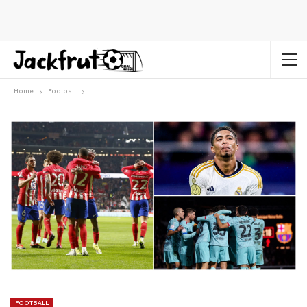
Home
Football
FOOTBALL