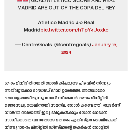
| GOAL: ATLETICO SCORE AND REAL
MADRID ARE OUT OF THE COPA DEL REY
Atletico Madrid 4-2 Real
Madrid
pic.twitter.com/hTpY4Uoxke
— CentreGoals. (@centregoals)
January 18,
2024
57-ാം മിനിട്ടില്‍ റയല്‍ ഗോള്‍ കീപ്പറുടെ പിഴവില്‍ നിന്നും
അത്‌ലറ്റിക്കോ മാഡ്രിഡ് ലീഡ് ഉയര്‍ത്തി. അല്‍വാരോ
മൊറാട്ടയായിരുന്നു ഗോള്‍ സ്കോറര്‍. 82-ാം മിനിറ്റിൽ
ജൊസേലു റയലിനായി സമനില ഗോള്‍ കണ്ടെത്തി. തുടര്‍ന്ന്
നിശ്ചിത സമയത്ത് ഇരു ടീമുകള്‍ക്കും ഗോള്‍ നേടാന്‍
സാധിക്കാതെ വന്നതോടെ മത്സരം എക്‌സ്‌ട്രാ ടൈമിലേക്ക്
നീണ്ടു.100-ാം മിനിറ്റിൽ ഗ്രീസ്മാന്റെ തകർപ്പൻ ഗോളിൽ