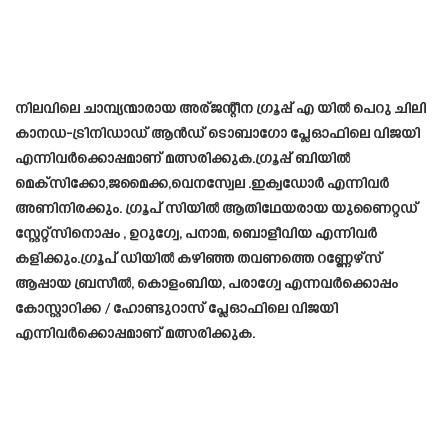
നിലവിലെ ചാമ്പ്യന്മാരായ അര്ജന്റീന ഗ്രൂപ്പ് എ യിൽ പെറു ചിലി
കാനഡ-ട്രിനിഡാഡ് ആൻഡ് ടൊബാഗോ പ്ലേഓഫിലെ വിജയി
എന്നിവർക്കൊപ്പമാണ്‌ മത്സരിക്കുക.ഗ്രൂപ്പ് ബിയിൽ
മെക്‌സിക്കോ,ജമൈക്ക,വെനസ്വേല .ഇക്വഡോർ എന്നിവർ
അണിനിരക്കും. ഗ്രൂപ് സിയിൽ ആതിഥേയരായ യുണൈറ്റഡ്
സ്റ്റേറ്റ്സിനൊപ്പം , ഉറുഗ്വേ, പനാമ, ബൊളീവിയ എന്നിവർ
കളിക്കും.ഗ്രൂപ് ഡിയിൽ കഴിഞ്ഞ തവണത്തെ റണ്ണേഴ്‌സ്
ആപ്പായ ബ്രസീൽ, കൊളംബിയ, പരാഗ്വേ എന്നവർക്കൊപ്പം
കോസ്റ്റാറിക്ക / ഹോണ്ടുറാസ് പ്ലേഓഫിലെ വിജയി
എന്നിവർക്കൊപ്പമാണ്‌ മത്സരിക്കുക.