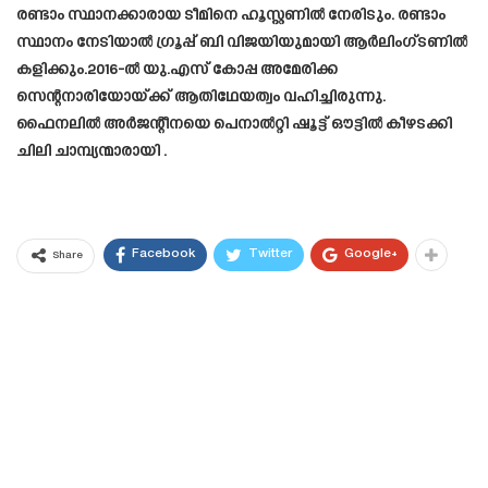
രണ്ടാം സ്ഥാനക്കാരായ ടീമിനെ ഹൂസ്റ്റണിൽ നേരിടും. രണ്ടാം
സ്ഥാനം നേടിയാൽ ഗ്രൂപ്പ് ബി വിജയിയുമായി ആർലിംഗ്ടണിൽ
കളിക്കും.2016-ൽ യു.എസ് കോപ്പ അമേരിക്ക
സെന്റനാരിയോയ്ക്ക് ആതിഥേയത്വം വഹിച്ചിരുന്നു.
ഫൈനലിൽ അർജന്റീനയെ പെനാൽറ്റി ഷൂട്ട് ഔട്ടിൽ കീഴടക്കി
ചിലി ചാമ്പ്യന്മാരായി .
Facebook
Twitter
Google+
Share