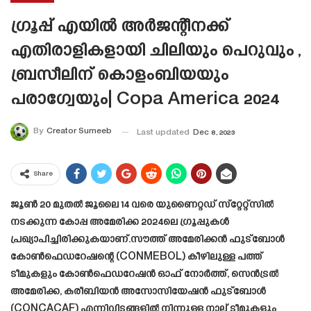
ഗ്രൂപ്പ് എയിൽ അർജന്റീനക്ക്
എതിരാളികളായി ചിലിയും പെറുവും ,
ബ്രസീലിന് കൊളംബിയയും
പരാഗ്വേയും| Copa America 2024
By
Creator Sumeeb
Last updated
Dec 8, 2023
Share
ജൂൺ 20 മുതൽ ജൂലൈ 14 വരെ യുണൈറ്റഡ് സ്‌റ്റേറ്റ്‌സിൽ
നടക്കുന്ന കോപ്പ അമേരിക്ക 2024ലെ ഗ്രൂപ്പുകൾ
പ്രഖ്യാപിച്ചിരിക്കുകയാണ്.സൗത്ത് അമേരിക്കൻ ഫുട്ബോൾ
കോൺഫെഡറേഷന്റെ (CONMEBOL) കീഴിലുള്ള പത്ത്
ടീമുകളും കോൺഫെഡറേഷൻ ഓഫ് നോർത്ത്, സെൻട്രൽ
അമേരിക്ക, കരീബിയൻ അസോസിയേഷൻ ഫുട്ബോൾ
(CONCACAF) എന്നിവിടങ്ങളിൽ നിന്നുള്ള നാല് ടീമുകളും