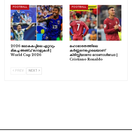
FOOTBALL
FOOTBALL
2026 ലോകകപ്പിലെ ഏറ്റവും
മഹാഭാരതത്തിലെ
മികച്ച അഞ്ച് ഗോളുകൾ |
കർണ്ണനെപ്പോലെയാണ്
World Cup 2026
ക്രിസ്റ്റ്യാനോ റൊണാൾഡോ |
Cristiano Ronaldo
PREV
NEXT