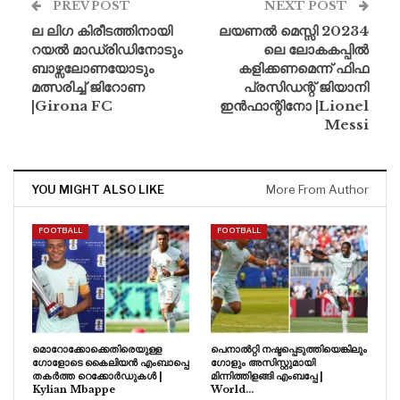
PREV POST
NEXT POST
ല ലിഗ കിരീടത്തിനായി
ലയണൽ മെസ്സി 20234
റയൽ മാഡ്രിഡിനോടും
ലെ ലോകകപ്പിൽ
ബാഴ്സലോണയോടും
കളിക്കണമെന്ന് ഫിഫ
മത്സരിച്ച് ജിറോണ
പ്രസിഡന്റ് ജിയാനി
|Girona FC
ഇൻഫാന്റിനോ |Lionel
Messi
YOU MIGHT ALSO LIKE
More From Author
FOOTBALL
FOOTBALL
മൊറോക്കോക്കെതിരെയുള്ള
പെനാൽറ്റി നഷ്ടപ്പെടുത്തിയെങ്കിലും
ഗോളോടെ കൈലിയൻ എംബാപ്പെ
ഗോളും അസിസ്റ്റുമായി
തകർത്ത റെക്കോർഡുകൾ |
മിന്നിത്തിളങ്ങി എംബപ്പേ |
Kylian Mbappe
World…