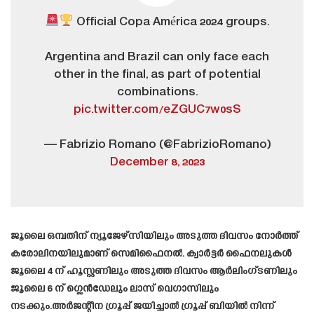
Official Copa América 2024 groups.
Argentina and Brazil can only face each
other in the final, as part of potential
combinations.
pic.twitter.com/eZGUC7w0sS
— Fabrizio Romano (@FabrizioRomano)
December 8, 2023
ജൂലൈ ഒമ്പതിന് ന്യൂജേഴ്‌സിയിലും അടുത്ത ദിവസം നോർത്ത്
കരോലിനയിലുമാണ് സെമിഫൈനൽ. ക്വാർട്ടർ ഫൈനലുകൾ
ജൂലൈ 4 ന് ഹൂസ്റ്റണിലും അടുത്ത ദിവസം ആർലിംഗ്ടണിലും
ജൂലൈ 6 ന് ഗ്ലെൻഡേലും ലാസ് വെഗാസിലും
നടക്കും.അർജന്റീന ഗ്രൂപ്പ് ജയിച്ചാൽ ഗ്രൂപ്പ് ബിയിൽ നിന്ന്