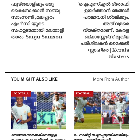
ഫുട്ബോളിലും ഒരു
‘ഐഎസ്എൽ ട്രോഫി
കൈനോക്കാൻ സഞ്ജു
ഉയർത്താൻ ഞങ്ങൾ
സാംസൺ ,മലപ്പുറം
പരമാവധി ശ്രമിക്കും,
എഫ്.സി.യുടെ
അത് വളരെ
സഹഉടമയായി മലയാളി
വ്യക്തമാണ്’: കേരള
താരം |Sanju Samson
ബ്ലാസ്റ്റേഴ്‌സ് മുഖ്യ
പരിശീലകൻ മൈക്കൽ
സ്റ്റാഹ്രെ | Kerala
Blasters
YOU MIGHT ALSO LIKE
More From Author
FOOTBALL
FOOTBALL
മൊറോക്കോക്കെതിരെയുള്ള
പെനാൽറ്റി നഷ്ടപ്പെടുത്തിയെങ്കിലും
ഗോളോടെ കൈലിയൻ എംബാപ്പെ
ഗോളും അസിസ്റ്റുമായി