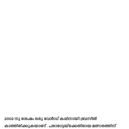
2002 നു ശേഷം ഒരു വേൾഡ് കപ്പിനായി ബ്രസീൽ
കാത്തിരിക്കുകയാണ് . പരാഗ്വേയ്‌ക്കെതിരായ മത്സരത്തിന്