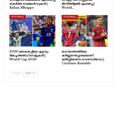
തകർത്ത റെക്കോർഡുകൾ |
മിന്നിത്തിളങ്ങി എംബപ്പേ |
Kylian Mbappe
World…
FOOTBALL
FOOTBALL
2026 ലോകകപ്പിലെ ഏറ്റവും
മഹാഭാരതത്തിലെ
മികച്ച അഞ്ച് ഗോളുകൾ |
കർണ്ണനെപ്പോലെയാണ്
World Cup 2026
ക്രിസ്റ്റ്യാനോ റൊണാൾഡോ |
Cristiano Ronaldo
PREV
NEXT