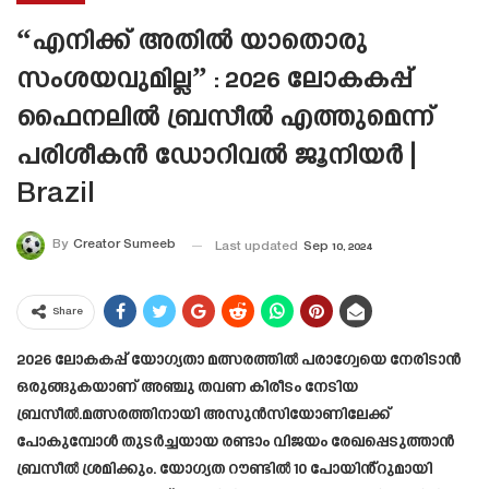
“എനിക്ക് അതിൽ യാതൊരു
സംശയവുമില്ല” : 2026 ലോകകപ്പ്
ഫൈനലിൽ ബ്രസീൽ എത്തുമെന്ന്
പരിശീകൻ ഡോറിവൽ ജൂനിയർ |
Brazil
By
Creator Sumeeb
Last updated
Sep 10, 2024
Share
2026 ലോകകപ്പ് യോഗ്യതാ മത്സരത്തിൽ പരാഗ്വേയെ നേരിടാൻ
ഒരുങ്ങുകയാണ് അഞ്ചു തവണ കിരീടം നേടിയ
ബ്രസീൽ.മത്സരത്തിനായി അസുൻസിയോണിലേക്ക്
പോകുമ്പോൾ തുടർച്ചയായ രണ്ടാം വിജയം രേഖപ്പെടുത്താൻ
ബ്രസീൽ ശ്രമിക്കും. യോഗ്യത റൗണ്ടിൽ 10 പോയിൻ്റുമായി