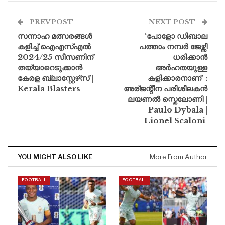
PREV POST
NEXT POST
സന്നാഹ മത്സരങ്ങൾ
‘പോളോ ഡിബാല
കളിച്ച് ഐഎസ്എൽ
പത്താം നമ്പർ ജേഴ്സി
2024/25 സീസണിന്
ധരിക്കാൻ
തയ്യാറെടുക്കാൻ
അർഹതയുള്ള
കേരള ബ്ലാസ്റ്റേഴ്‌സ് |
കളിക്കാരനാണ്’ :
Kerala Blasters
അര്ജന്റീന പരിശീലകൻ
ലയണൽ സ്കെലോണി |
Paulo Dybala |
Lionel Scaloni
YOU MIGHT ALSO LIKE
More From Author
FOOTBALL
FOOTBALL