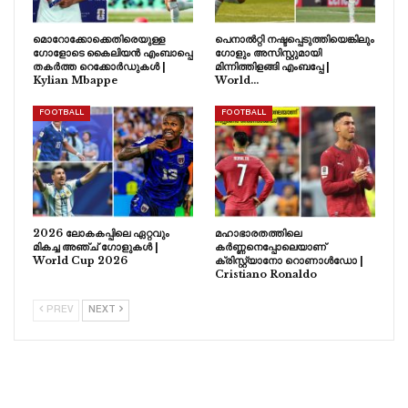
മൊറോക്കോക്കെതിരെയുള്ള
പെനാൽറ്റി നഷ്ടപ്പെടുത്തിയെങ്കിലും
ഗോളോടെ കൈലിയൻ എംബാപ്പെ
ഗോളും അസിസ്റ്റുമായി
തകർത്ത റെക്കോർഡുകൾ |
മിന്നിത്തിളങ്ങി എംബപ്പേ |
Kylian Mbappe
World…
FOOTBALL
FOOTBALL
2026 ലോകകപ്പിലെ ഏറ്റവും
മഹാഭാരതത്തിലെ
മികച്ച അഞ്ച് ഗോളുകൾ |
കർണ്ണനെപ്പോലെയാണ്
World Cup 2026
ക്രിസ്റ്റ്യാനോ റൊണാൾഡോ |
Cristiano Ronaldo
PREV
NEXT