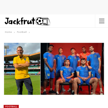
Home
Football
FOOTBALL