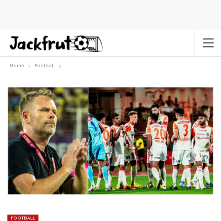
Home
Football
FOOTBALL