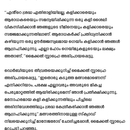
“എൻ്റെ ശ്രദ്ധ എതിരാളിയിലല്ല, കളിക്കാരെയും
ആരാധകരെയും സമന്വയിപ്പിക്കുന്ന ഒരു കളി ശൈലി
വികസിപ്പിക്കാൻ ഞങ്ങളുടെ ടീമിനെയും കളിക്കാരെയും
സജ്ജമാക്കുന്നതിലാണ്. ആരാധകർക്ക് പ്രതിധ്വനിക്കാൻ
കഴിയുന്ന ഒരു ഊർജ്ജസ്വലമായ ഗെയിം കളിക്കാൻ ഞങ്ങൾ
ആഗ്രഹിക്കുന്നു. എല്ലാ ഹോം ഗെയിമുകളുടെയും ലക്ഷ്യം
അതാണ്, ”മൈക്കൽ സ്റ്റാഹ്രെ അഭിപ്രായപ്പെട്ടു.
ഡെർബിയുടെ തീവ്രതയെക്കുറിച്ച് മൈക്കൽ സ്റ്റാഹ്രെ
അഭിപ്രായപ്പെട്ടു, “ഇതൊരു കടുത്ത മത്സരമാണെന്ന്
എനിക്കറിയാം, പക്ഷേ എല്ലാവരും അവരുടെ മികച്ച
പെരുമാറ്റത്തിൽ ആയിരിക്കുമെന്ന് ഞാൻ പ്രതീക്ഷിക്കുന്നു.
മനോഹരമായ കളി കളിക്കുന്നതിലും പിച്ചിലെ
അഭിനിവേശത്തിലും ശ്രദ്ധ കേന്ദ്രീകരിക്കാൻ ഞങ്ങൾ
ആഗ്രഹിക്കുന്നു”.മത്സരത്തിനായുള്ള സ്ക്വാഡ്
നിലയെക്കുറിച്ച് മാനേജരോട് ചോദിച്ചപ്പോൾ, മൈക്കൽ സ്റ്റാഹ്രെ
മറുപടി പറഞ്ഞു.