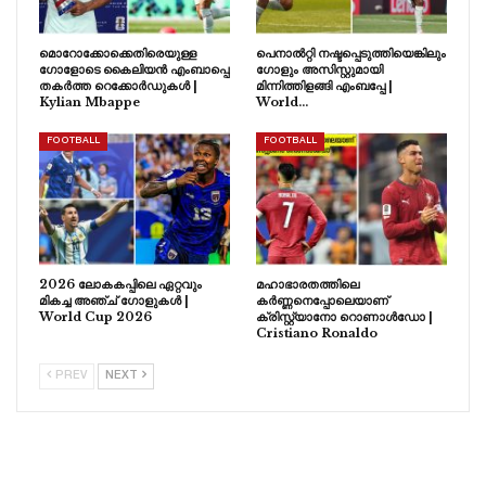
മൊറോക്കോക്കെതിരെയുള്ള
പെനാൽറ്റി നഷ്ടപ്പെടുത്തിയെങ്കിലും
ഗോളോടെ കൈലിയൻ എംബാപ്പെ
ഗോളും അസിസ്റ്റുമായി
തകർത്ത റെക്കോർഡുകൾ |
മിന്നിത്തിളങ്ങി എംബപ്പേ |
Kylian Mbappe
World…
FOOTBALL
FOOTBALL
2026 ലോകകപ്പിലെ ഏറ്റവും
മഹാഭാരതത്തിലെ
മികച്ച അഞ്ച് ഗോളുകൾ |
കർണ്ണനെപ്പോലെയാണ്
World Cup 2026
ക്രിസ്റ്റ്യാനോ റൊണാൾഡോ |
Cristiano Ronaldo
PREV
NEXT