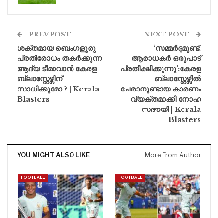
PREV POST
NEXT POST
ശക്തമായ ബെംഗളൂരു
‘സമ്മർദ്ദമുണ്ട്.
പ്രതിരോധം തകർക്കുന്ന
ആരാധകർ ഒരുപാട്
ആദ്യ ടീമാവാൻ കേരള
പ്രതീക്ഷിക്കുന്നു’:കേരള
ബ്ലാസ്റ്റേഴ്സിന്
ബ്ലാസ്റ്റേഴ്സിൽ
സാധിക്കുമോ ? | Kerala
ചേരാനുണ്ടായ കാരണം
Blasters
വ്യക്തമാക്കി നോഹ
സദൗയി | Kerala
Blasters
YOU MIGHT ALSO LIKE
More From Author
FOOTBALL
FOOTBALL