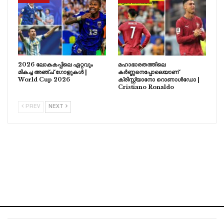
2026 ലോകകപ്പിലെ ഏറ്റവും
മഹാഭാരതത്തിലെ
മികച്ച അഞ്ച് ഗോളുകൾ |
കർണ്ണനെപ്പോലെയാണ്
World Cup 2026
ക്രിസ്റ്റ്യാനോ റൊണാൾഡോ |
Cristiano Ronaldo
PREV
NEXT