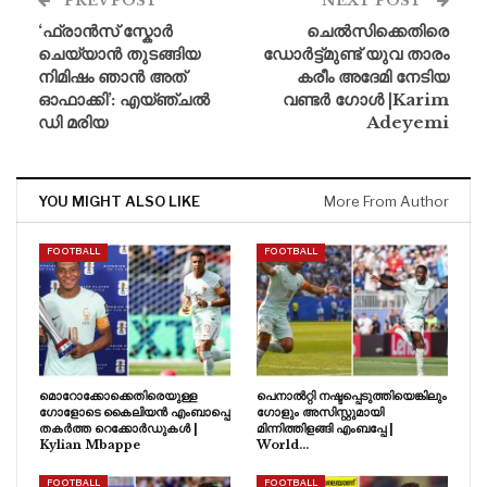
PREV POST
NEXT POST
‘ഫ്രാൻസ് സ്കോർ
ചെൽസിക്കെതിരെ
ചെയ്യാൻ തുടങ്ങിയ
ഡോർട്ട്മുണ്ട് യുവ താരം
നിമിഷം ഞാൻ അത്
കരീം അദേമി നേടിയ
ഓഫാക്കി’: എയ്ഞ്ചൽ
വണ്ടർ ഗോൾ |Karim
ഡി മരിയ
Adeyemi
YOU MIGHT ALSO LIKE
More From Author
FOOTBALL
FOOTBALL
മൊറോക്കോക്കെതിരെയുള്ള
പെനാൽറ്റി നഷ്ടപ്പെടുത്തിയെങ്കിലും
ഗോളോടെ കൈലിയൻ എംബാപ്പെ
ഗോളും അസിസ്റ്റുമായി
തകർത്ത റെക്കോർഡുകൾ |
മിന്നിത്തിളങ്ങി എംബപ്പേ |
Kylian Mbappe
World…
FOOTBALL
FOOTBALL