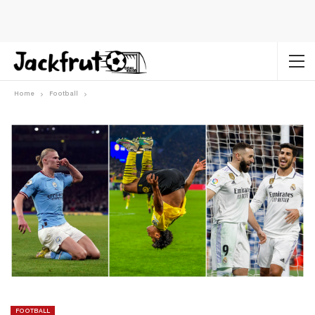
Home
Football
FOOTBALL