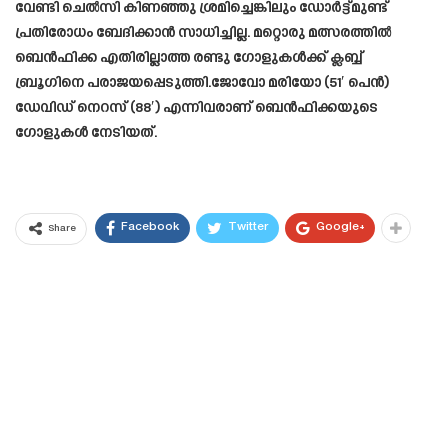
വേണ്ടി ചെൽസി കിണഞ്ഞു ശ്രമിച്ചെങ്കിലും ഡോർട്ട്മുണ്ട്
പ്രതിരോധം ബേദിക്കാൻ സാധിച്ചില്ല. മറ്റൊരു മത്സരത്തിൽ
ബെൻഫിക്ക എതിരില്ലാത്ത രണ്ടു ഗോളുകൾക്ക് ക്ലബ്ബ്
ബ്രൂഗിനെ പരാജയപ്പെടുത്തി.ജോവോ മരിയോ (51′ പെൻ)
ഡേവിഡ് നെറസ് (88′) എന്നിവരാണ് ബെൻഫിക്കയുടെ
ഗോളുകൾ നേടിയത്.
Facebook
Twitter
Google+
Share