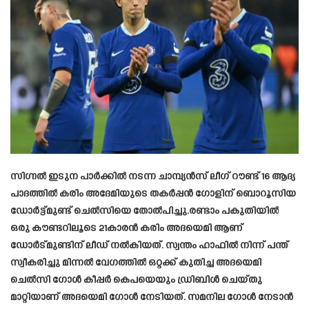
സിഗ്നൽ ഇടുന പാർക്കിൽ നടന്ന ചാമ്പ്യൻസ് ലീഗ് റൗണ്ട് 16 ആദ്യ
പാദത്തിൽ കരിം അദേമിയുടെ തകർപ്പൻ ഗോളിന് ബൊറൂസിയ
ഡോർട്ട്മുണ്ട് ചെൽസിയെ തോൽപിച്ചു.രണ്ടാം പകുതിയിൽ
ഒരു കൗണ്ടറിലൂടെ 21കാരൻ കരിം അദയെമി ആണ്
ഡോർട്മുണ്ടിന് ലീഡ് നൽകിയത്. സ്വന്തം ഹാഫിൽ നിന്ന് പന്ത്
സ്വീകരിച്ചു മിന്നൽ വേഗത്തിൽ ഒറ്റക്ക് കുതിച്ച അദയെമി
ചെൽസി ഗോൾ കീപ്പർ കെപയെയും ഡ്രിബിൾ ചെയ്തു
മാറ്റിയാണ് അദയെമി ഗോൾ നേടിയത്. സമനില ഗോൾ നേടാൻ