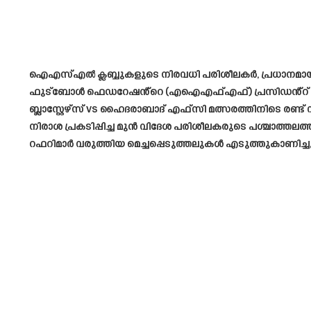
ഐഎസ്എൽ ക്ലബ്ബുകളുടെ നിരവധി പരിശീലകർ, പ്രധാനമായും 
ഫുട്ബോൾ ഫെഡറേഷൻ്റെ (എഐഎഫ്എഫ്) പ്രസിഡൻ്റ് കല്യാൺ 
ബ്ലാസ്റ്റേഴ്‌സ് vs ഹൈദരാബാദ് എഫ്‌സി മത്സരത്തിനിടെ ര
നിരാശ പ്രകടിപ്പിച്ച മുൻ വിദേശ പരിശീലകരുടെ പശ്ചാത്ത
റഫറിമാർ വരുത്തിയ മെച്ചപ്പെടുത്തലുകൾ എടുത്തുകാണിച്ച