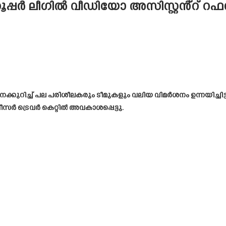
ർ ലീഗിൽ വീഡിയോ അസിസ്റ്റൻ്റ് റഫറി (
ുറിച്ച് പല പരിശീലകരും ടീമുകളും വലിയ വിമർശനം ഉന്നയിച്ചിട്ട
സർ ട്രെവർ കെറ്റിൽ അവകാശപ്പെട്ടു.