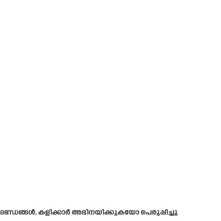
ാനദണ്ഡങ്ങൾ, കളിക്കാർ അഭിനയിക്കുകയോ പെരുപ്പിച്ചു