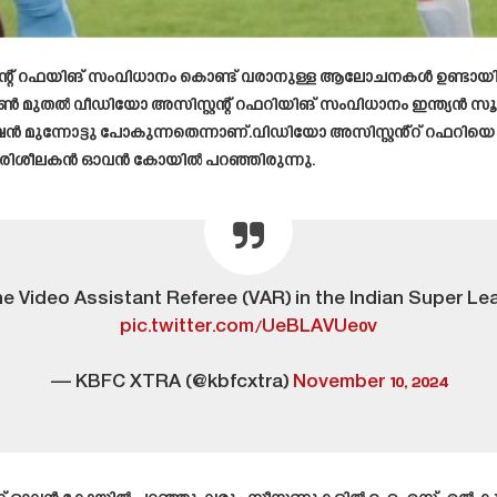
റഫയിങ് സംവിധാനം കൊണ്ട് വരാനുള്ള ആലോചനകൾ ഉണ്ടായിരുന്നെങ
ൺ മുതൽ വീഡിയോ അസിസ്റ്റന്റ് റഫറിയിങ് സംവിധാനം ഇന്ത്യൻ സൂപ്
മുന്നോട്ടു പോകുന്നതെന്നാണ്.വിഡിയോ അസിസ്റ്റൻ്റ് റഫറിയ
 പരിശീലകൻ ഓവൻ കോയിൽ പറഞ്ഞിരുന്നു.
he Video Assistant Referee (VAR) in the Indian Super Le
pic.twitter.com/UeBLAVUe0v
— KBFC XTRA (@kbfcxtra)
November 10, 2024