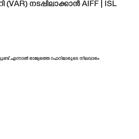
VAR) നടപ്പിലാക്കാൻ AIFF | ISL
ുണ്ട്.എന്നാൽ രാജ്യത്തെ റഫറിമാരുടെ നിലവാരം