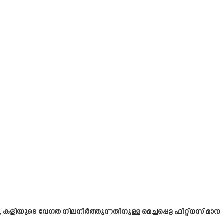
ളിയുടെ വേഗത നിലനിർത്തുന്നതിനുള്ള മെച്ചപ്പെട്ട ഫിറ്റ്നസ് മ