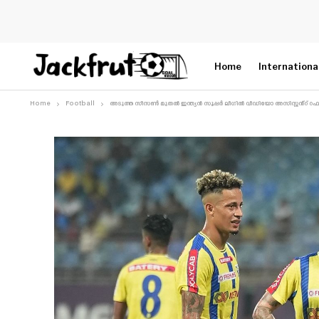
Home
Internationa
Home
Football
അടുത്ത സീസൺ മുതൽ ഇന്ത്യൻ സൂപ്പർ ലീഗിൽ വീഡിയോ അസിസ്റ്റൻ്റ് റഫറി (