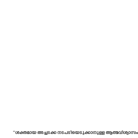
“ശക്തമായ അച്ചടക്ക നടപടിയെടുക്കാനുള്ള ആത്മവിശ്വാസം, ക