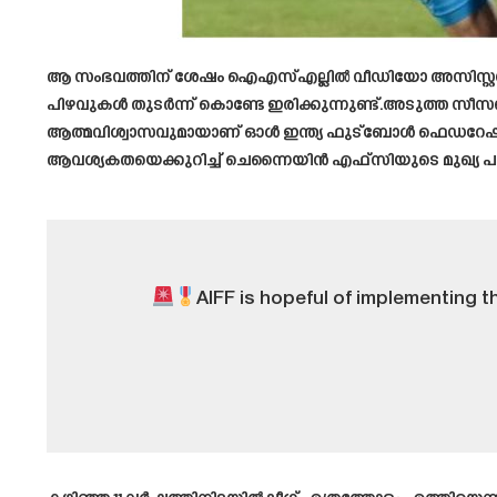
ആ സംഭവത്തിന് ശേഷം ഐഎസ്എല്ലിൽ വീഡിയോ അസിസ്റ്റന്റ് 
പിഴവുകൾ തുടർന്ന് കൊണ്ടേ ഇരിക്കുന്നുണ്ട്.അടുത്ത സീസ
ആത്മവിശ്വാസവുമായാണ് ഓൾ ഇന്ത്യ ഫുട്ബോൾ ഫെഡറേഷൻ 
ആവശ്യകതയെക്കുറിച്ച് ചെന്നൈയിൻ എഫ്‌സിയുടെ മുഖ്യ
AIFF is hopeful of implementing t