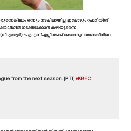
്കിലും ഒന്നും നടപ്പിലായില്ല. ഇപ്പോഴും റഫറിയിങ്
പർ ലീഗിൽ നടപ്പിലാക്കാൻ കഴിയുമെന്ന
െ (വിഎആർ) ഐഎസ്എല്ലിലേക്ക് കൊണ്ടുവരേണ്ടതിൻ്റെ
ague from the next season. [PTI]
#KBFC