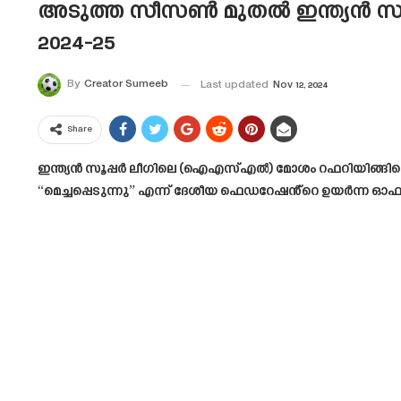
അടുത്ത സീസൺ മുതൽ ഇന്ത്യൻ സൂപ്പ
2024-25
By
Creator Sumeeb
Last updated
Nov 12, 2024
Share
ഇന്ത്യൻ സൂപ്പർ ലീഗിലെ (ഐഎസ്എൽ) മോശം റഫറിയിങ്ങിനെക്ക
“മെച്ചപ്പെടുന്നു” എന്ന് ദേശീയ ഫെഡറേഷൻ്റെ ഉയർന്ന ഓഫീ