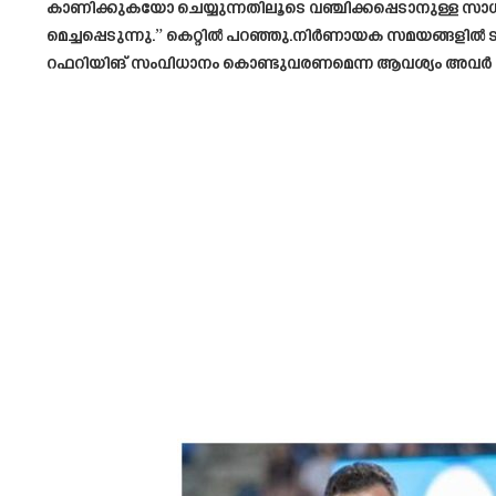
കാണിക്കുകയോ ചെയ്യുന്നതിലൂടെ വഞ്ചിക്കപ്പെടാനുള്ള സ
മെച്ചപ്പെടുന്നു.” കെറ്റിൽ പറഞ്ഞു.നിർണായക സമയങ്ങളിൽ ട
റഫറിയിങ് സംവിധാനം കൊണ്ടുവരണമെന്ന ആവശ്യം അവർ പല