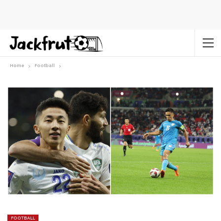
Home
Football
FOOTBALL