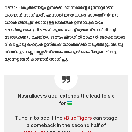
രണ്ടാം പകുതിയിലും ഉസ്‌ബെക്കിസ്ഥാന്റെ മുന്നേറ്റമാണ്
കാണാൻ സാധിച്ചത് . എന്നാൽ ഇന്ത്യയുടെ ഭാഗത്ത് നിന്നും
ഗോൾ തിരിച്ചടിക്കാനുള്ള ശ്രമങ്ങൾ ഉണ്ടാവുകയും
ചെയ്തു.രാഹുൽ കെപിയുടെ ഷോട്ട് ക്രോസ്ബാറിൽ തട്ടി
മടങ്ങുകയും ചെയ്തു .71 ആം മിനുട്ടിൽ രാഹുൽ ഭേക്കെയുടെ
മികച്ചൊരു ഹെഡ്ഡർ ഉസ്ബക് ഗോൾകീപ്പർ തടുത്തിട്ടു. വലതു
വിങ്ങിലൂടെ ബ്ലാസ്റ്റേഴ്‌സ് താരം രാഹുൽ കെപിയുടെ മികച്ച
മുന്നേറ്റങ്ങൾ കാണാൻ സാധിച്ചു.
Nasrullaev's goal extends the lead to 3-0
for
Tune in to see if the
#BlueTigers
can stage
a comeback in the second half of