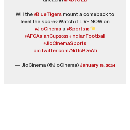
ahead in
#INDvUZB
Will the
#BlueTigers
mount a comeback to
level the score? Watch it LIVE NOW on
#JioCinema
&
#Sports18
#AFCAsianCup2023
#IndianFootball
#JioCinemaSports
pic.twitter.com/NrUcB7eAfi
— JioCinema (@JioCinema)
January 18, 2024