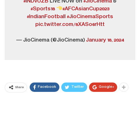
#INDvUZB
LIVE NOW on
#JioCinema
&
#Sports18
#AFCAsianCup2023
#IndianFootball
#JioCinemaSports
pic.twitter.com/8XASo6rHtt
— JioCinema (@JioCinema)
January 18, 2024
Facebook
Twitter
Google+
Share