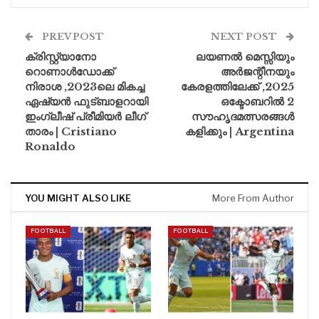
PREV POST
NEXT POST
ക്രിസ്റ്റ്യാനോ
ലയണൽ മെസ്സിയും
റൊണാൾഡോക്ക്
അർജന്റീനയും
നിരാശ ,2023ലെ മികച്ച
കേരളത്തിലേക്ക് ,2025
ഏഷ്യൻ ഫുട്ബാളറായി
ഒക്ടോബറിൽ 2
ഇംഗ്ലീഷ് പ്രീമിയർ ലീഗ്
സൗഹൃദമത്സരങ്ങൾ
താരം | Cristiano
കളിക്കും | Argentina
Ronaldo
YOU MIGHT ALSO LIKE
More From Author
FOOTBALL
FOOTBALL