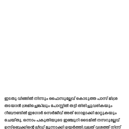
ഇടതു വിങ്ങിൽ നിന്നും ഫൈസുല്ലേവ് കൊടുത്ത പാസ് മിശ്ര
തടയാൻ ശ്രമിച്ചെങ്കിലും പോസ്റ്റിൽ തട്ടി തിരിച്ചുവരികയും
റീബൗണ്ടിൽ ഇഗോർ സെർജീവ് അത് ഗോളാക്കി മാറ്റുകയും
ചെയ്തു. ഒന്നാം പകുതിയുടെ ഇഞ്ചുറി ടൈമിൽ നസറുല്ലേവ്
ഉസ്‌ബെക്കിന്റെ ലീഡ് മൂന്നാക്കി ഉയർത്തി.വലത് വശത്ത് നിന്ന്