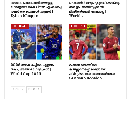
മൊറോക്കോക്കെതിരെയുള്ള
പെനാൽറ്റി നഷ്ടപ്പെടുത്തിയെങ്കിലും
ഗോളോടെ കൈലിയൻ എംബാപ്പെ
ഗോളും അസിസ്റ്റുമായി
തകർത്ത റെക്കോർഡുകൾ |
മിന്നിത്തിളങ്ങി എംബപ്പേ |
Kylian Mbappe
World…
FOOTBALL
FOOTBALL
2026 ലോകകപ്പിലെ ഏറ്റവും
മഹാഭാരതത്തിലെ
മികച്ച അഞ്ച് ഗോളുകൾ |
കർണ്ണനെപ്പോലെയാണ്
World Cup 2026
ക്രിസ്റ്റ്യാനോ റൊണാൾഡോ |
Cristiano Ronaldo
PREV
NEXT