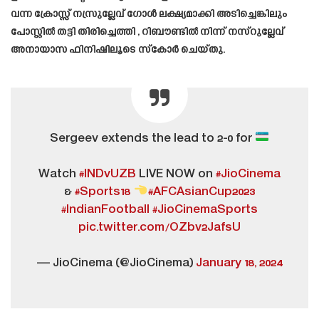
വന്ന ക്രോസ്സ് നസ്രുല്ലേവ് ഗോൾ ലക്ഷ്യമാക്കി അടിച്ചെങ്കിലും
പോസ്റ്റിൽ തട്ടി തിരിച്ചെത്തി , റിബൗണ്ടിൽ നിന്ന് നസ്‌റുല്ലേവ്
അനായാസ ഫിനിഷിലൂടെ സ്‌കോർ ചെയ്തു.
Sergeev extends the lead to 2-0 for
Watch
#INDvUZB
LIVE NOW on
#JioCinema
&
#Sports18
#AFCAsianCup2023
#IndianFootball
#JioCinemaSports
pic.twitter.com/OZbv2JafsU
— JioCinema (@JioCinema)
January 18, 2024