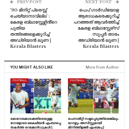
PREV POST
NEXT POST
’90 മിനിറ്റ് പ്രെസ്സ്
പെപ് ഗാർഡിയോള
ചെയ്യാനാവില്ല’ :
ആരാധകരെക്കുറിച്ച്
കേരള ബ്ലാസ്റ്റേഴ്സിൻ്റെ
പറഞ്ഞത് ആവർത്തിച്ച്
പുതിയ
കേരള ബ്ലാസ്റ്റേഴ്‌സ്
തന്ത്രങ്ങളെക്കുറിച്ച്
സൂപ്പർ താരം
അഡ്രിയാൻ ലൂണ |
അഡ്രിയാൻ ലൂണ |
Kerala Blasters
Kerala Blasters
YOU MIGHT ALSO LIKE
More From Author
FOOTBALL
FOOTBALL
മൊറോക്കോക്കെതിരെയുള്ള
പെനാൽറ്റി നഷ്ടപ്പെടുത്തിയെങ്കിലും
ഗോളോടെ കൈലിയൻ എംബാപ്പെ
ഗോളും അസിസ്റ്റുമായി
തകർത്ത റെക്കോർഡുകൾ |
മിന്നിത്തിളങ്ങി എംബപ്പേ |