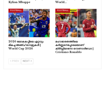
Kylian Mbappe
World…
FOOTBALL
FOOTBALL
2026 ലോകകപ്പിലെ ഏറ്റവും
മഹാഭാരതത്തിലെ
മികച്ച അഞ്ച് ഗോളുകൾ |
കർണ്ണനെപ്പോലെയാണ്
World Cup 2026
ക്രിസ്റ്റ്യാനോ റൊണാൾഡോ |
Cristiano Ronaldo
PREV
NEXT