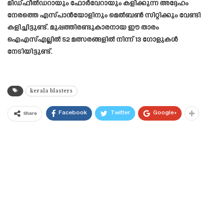
മിഡ്ഫീൽഡറായും ഫോർവേറായും കളിക്കുന്ന അദ്ദേഹം
നേരത്തെ എസ്പാൻയോളിനും മെൽബൺ സിറ്റിക്കും വേണ്ടി
കളിച്ചിട്ടുണ്ട്. മുപ്പത്തിരണ്ടുകാരനായ ഈ താരം
ഐഎസ്എല്ലിൽ 52 മത്സരങ്ങളിൽ നിന്ന് 13 ഗോളുകൾ
നേടിയിട്ടുണ്ട്.
kerala blasters
Facebook
Twitter
Google+
Share