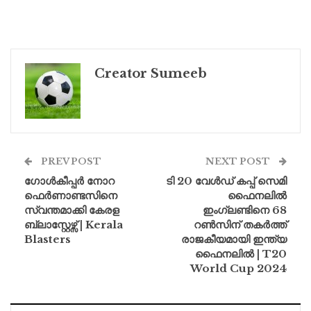
Creator Sumeeb
PREV POST
NEXT POST
ഗോൾകീപ്പർ നോറ
ടി 20 വേൾഡ് കപ്പ് സെമി
ഫെർണാണ്ടസിനെ
ഫൈനലില്‍
സ്വന്തമാക്കി കേരള
ഇംഗ്ലണ്ടിനെ 68
ബ്ലാസ്റ്റേഴ്സ് | Kerala
റണ്‍സിന് തകർത്ത്
Blasters
രാജകീയമായി ഇന്ത്യ
ഫൈനലിൽ | T20
World Cup 2024