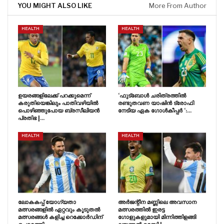
YOU MIGHT ALSO LIKE
More From Author
HEALTH
HEALTH
ഉയരങ്ങളിലേക്ക് പറക്കുമെന്ന്
‘ഫുട്ബോൾ ചരിത്രത്തിൽ
കരുതിയെങ്കിലും പാതിവഴിയിൽ
രണ്ടുതവണ യാഷിൻ ട്രോഫി
പൊഴിഞ്ഞുപോയ ബ്രസീലിയൻ
നേടിയ ഏക ഗോൾകീപ്പർ ‘:…
പ്രതിഭ |…
HEALTH
HEALTH
ലോകകപ്പ് യോഗ്യതാ
അർജന്റീന മണ്ണിലെ അവസാന
മത്സരങ്ങളിൽ ഏറ്റവും കൂടുതൽ
മത്സരത്തിൽ ഇരട്ട
മത്സരങ്ങൾ കളിച്ച റെക്കോർഡിന്
ഗോളുകളുമായി മിന്നിത്തിളങ്ങി