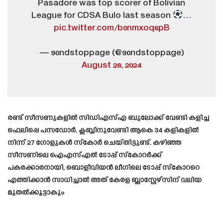
Pasadore was top scorer of Bolivian
League for CDSA Bulo last season
…
pic.twitter.com/b0nmxoq6pB
— 90ndstoppage (@90ndstoppage)
August 28, 2024
രണ്ട് സീസണുകളിൽ സിഡിഎസ്എ ബുലോക്ക്‌ വേണ്ടി കളിച്ച
ഫെലിപ്പെ പസഡോർ, ക്ലബ്ബിനുവേണ്ടി ആകെ 34 കളികളിൽ
നിന്ന് 27 ഗോളുകൾ സ്കോർ ചെയ്തിട്ടുണ്ട്. കഴിഞ്ഞ
സീസണിലെ ഐഎസ്എൽ ടോപ്പ് സ്കോറർക്ക്
പകരക്കാരനായി, ബൊളീവിയൻ ലീഗിലെ ടോപ്പ് സ്കോററെ
എത്തിക്കാൻ സാധിച്ചാൽ അത് കേരള ബ്ലാസ്റ്റേഴ്സിന് വലിയ
മുതൽക്കൂട്ടാകും