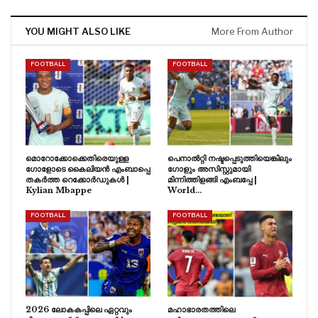
YOU MIGHT ALSO LIKE
More From Author
FOOTBALL
FOOTBALL
മൊറോക്കോക്കെതിരെയുള്ള
പെനാൽറ്റി നഷ്ടപ്പെടുത്തിയെങ്കിലും
ഗോളോടെ കൈലിയൻ എംബാപ്പെ
ഗോളും അസിസ്റ്റുമായി
തകർത്ത റെക്കോർഡുകൾ |
മിന്നിത്തിളങ്ങി എംബപ്പേ |
Kylian Mbappe
World…
FOOTBALL
FOOTBALL
2026 ലോകകപ്പിലെ ഏറ്റവും
മഹാഭാരതത്തിലെ