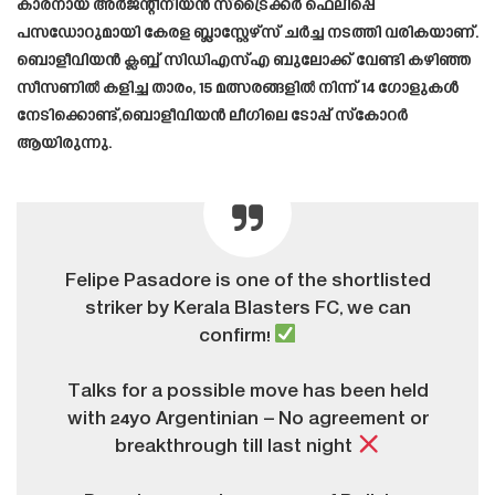
കാരനായ അർജന്റീനിയൻ സ്ട്രൈക്കർ ഫെലിപ്പെ
പസഡോറുമായി കേരള ബ്ലാസ്റ്റേഴ്സ് ചർച്ച നടത്തി വരികയാണ്.
ബൊളീവിയൻ ക്ലബ്ബ് സിഡിഎസ്എ ബുലോക്ക്‌ വേണ്ടി കഴിഞ്ഞ
സീസണിൽ കളിച്ച താരം, 15 മത്സരങ്ങളിൽ നിന്ന് 14 ഗോളുകൾ
നേടിക്കൊണ്ട്,ബൊളീവിയൻ ലീഗിലെ ടോപ്പ് സ്കോറർ
ആയിരുന്നു.
Felipe Pasadore is one of the shortlisted
striker by Kerala Blasters FC, we can
confirm!
Talks for a possible move has been held
with 24yo Argentinian – No agreement or
breakthrough till last night